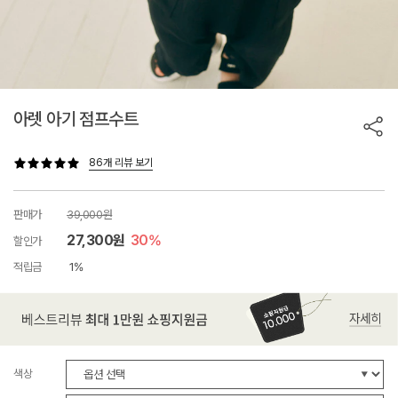
아렛 아기 점프수트
86개 리뷰 보기
판매가
39,000원
27,300원
30%
할인가
적립금
1%
색상