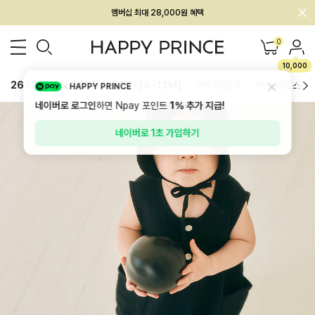
회원전용 아울렛, 가입하면 ~60% 할인!
멤버십 최대 28,000원 혜택
0
10,000
26SS 신상
BEST
BABY[6~12M]
아우터/상의
하의/레깅스
HAPPY PRINCE
네이버로 로그인
하면 Npay 포인트
1%
추가 지급!
네이버로 1초 가입하기