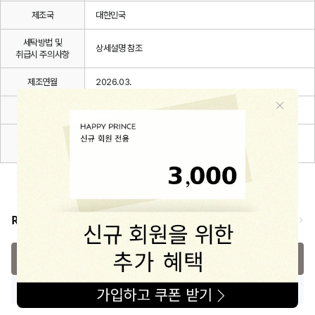
제조국
대한민국
세탁방법 및
상세설명 참조
취급시 주의사항
제조연월
2026.03.
품질보증기준
관련 법 및 소비자 분쟁해결 규정에 따름
A/S 책임자와
해피프린스/1668-1570
전화번호