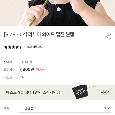
[SIZE ~6Y] 라누아 와이드 밀짚 썬캡
31개 리뷰 보기
판매가
13,000원
7,800원
40%
할인가
적립금
1%
색상