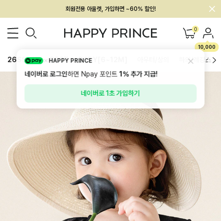
회원전용 아울렛, 가입하면 ~60% 할인!
멤버십 최대 28,000원 혜택
0
10,000
26SS 신상
BEST
BABY[6~12M]
아우터/상의
하의/레깅스
HAPPY PRINCE
네이버로 로그인
하면 Npay 포인트
1%
추가 지급!
네이버로 1초 가입하기