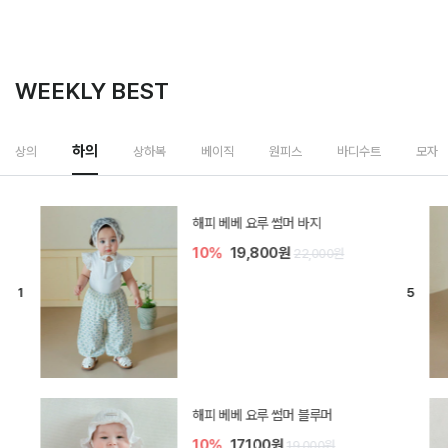
WEEKLY BEST
하의
상의
상하복
베이직
원피스
바디수트
모자
[SIZE ~6Y] 델린 린넨 바지
10%
21,600원
24,000원
듀이 아기 바지
10%
17,100원
19,000원