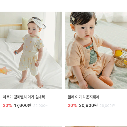
아로미 컴피벨리 아기 실내복
알레 아기 라운지웨어
20%
17,600원
20%
20,800원
22,000원
26,000원