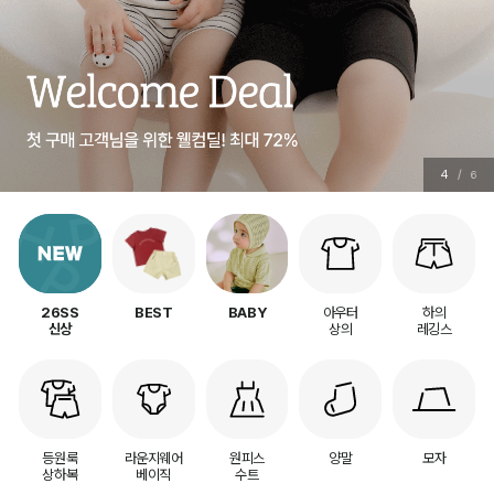
4
/
6
아우터
하의
26SS
BEST
BABY
상의
레깅스
신상
등원룩
라운지웨어
원피스
양말
모자
상하복
베이직
수트