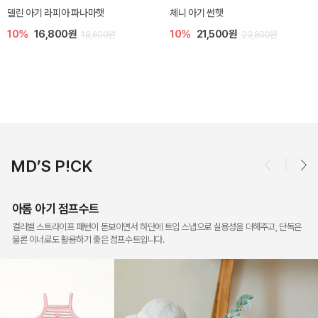
[SIZE ~6Y] 슈미 가디건
[SIZE ~6Y] 마인 니트 가디건
5%
17,100원
10%
26,100원
18,000원
29,000원
MD’S P!CK
아롬 아기 점프수트
컬러별 스트라이프 패턴이 돋보이면서 하단에 트임 스냅으로 실용성을 더해주고, 단독은
물론 이너로도 활용하기 좋은 점프수트입니다.