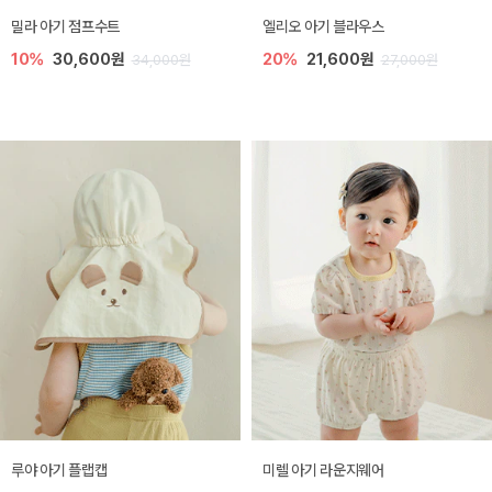
밀라 아기 점프수트
엘리오 아기 블라우스
10%
30,600원
20%
21,600원
34,000원
27,000원
루야 아기 플랩캡
미렐 아기 라운지웨어