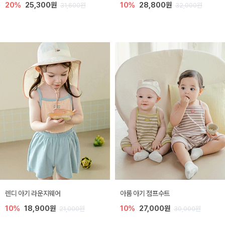
20%
25,300원
10%
28,800원
31,600원
32,000원
렌디 아기 라운지웨어
아롬 아기 점프수트
10%
18,900원
10%
27,000원
21,000원
30,000원