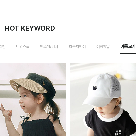
HOT KEYWORD
가디건
바캉스룩
민소매/나시
라운지웨어
여름양말
여