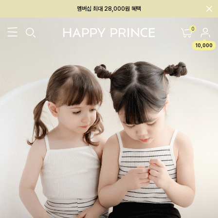
회원전용 아울렛, 가입하면 ~60% 할인!
멤버십 최대 28,000원 혜택
0
10,000
26SS 신상
BEST
BABY[6~12M]
아우터/상의
하의/레깅스