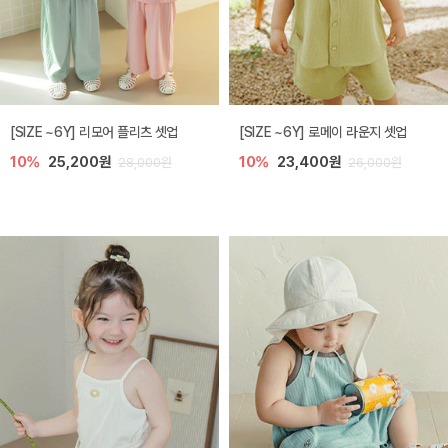
[SIZE ~6Y] 리모어 플리츠 셋업
[SIZE ~6Y] 로메이 라운지 셋업
10%
25,200원
10%
23,400원
28,000원
26,000원