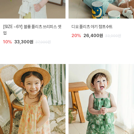
[SIZE ~6Y] 블룸 플리츠 쓰리피스 셋
디오 플리츠 아기 점프수트
업
20%
26,400원
33,000원
10%
33,300원
37,000원