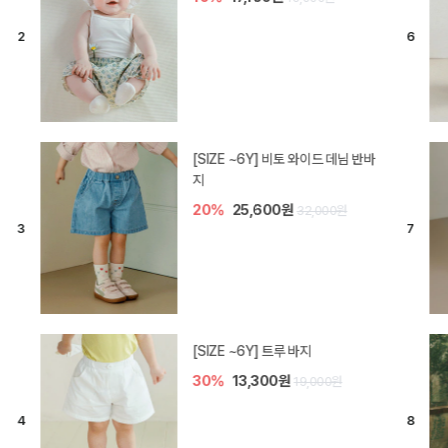
[SIZE ~6Y] 라핀 카프리 팬츠
30%
14,700원
21,000원
엘로디 니트 아기 바지
20%
16,000원
20,000원