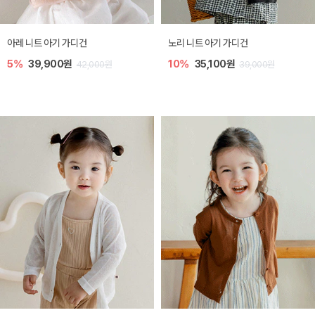
[SIZE ~6Y] 로메이 라운지 셋업
밀라 아기 원피스
10%
23,400원
20%
27,200원
26,000원
34,000원