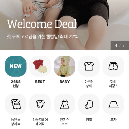
4
/
6
아우터
하의
26SS
BEST
BABY
상의
레깅스
신상
등원룩
라운지웨어
원피스
양말
모자
상하복
베이직
수트