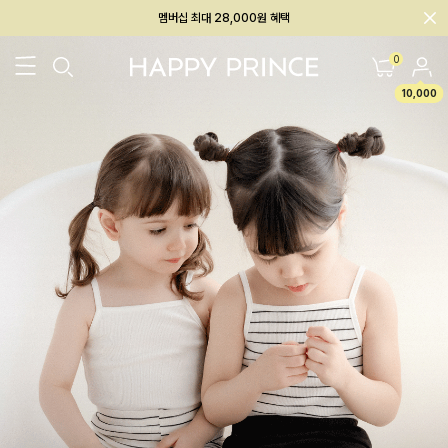
회원전용 아울렛, 가입하면 ~60% 할인!
멤버십 최대 28,000원 혜택
0
10,000
26SS 신상
BEST
BABY[6~12M]
아우터/상의
하의/레깅스