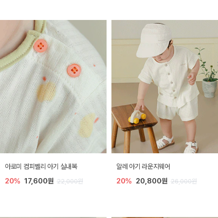
아로미 컴피벨리 아기 실내복
알레 아기 라운지웨어
20%
17,600원
20%
20,800원
22,000원
26,000원