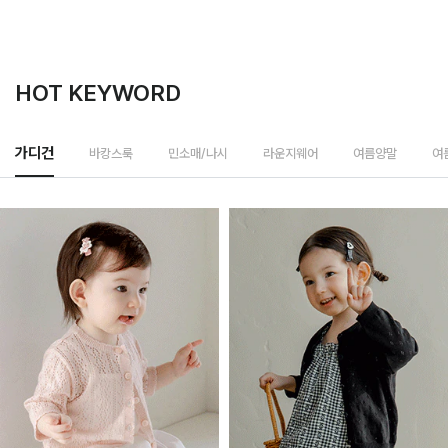
HOT KEYWORD
바캉스룩
가디건
민소매/나시
라운지웨어
여름양말
여