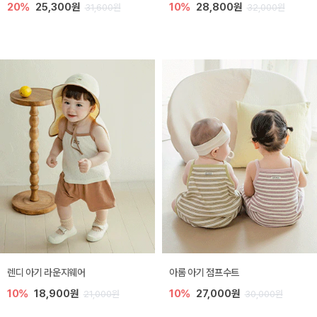
20%
25,300원
10%
28,800원
31,600원
32,000원
렌디 아기 라운지웨어
아롬 아기 점프수트
10%
18,900원
10%
27,000원
21,000원
30,000원