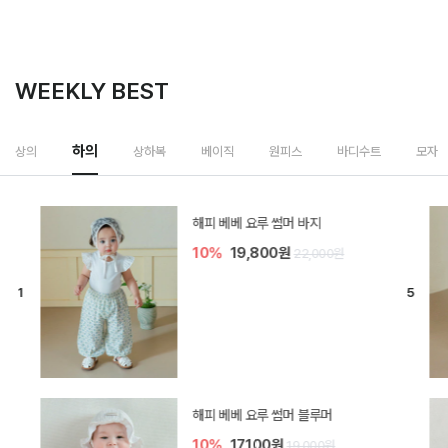
WEEKLY BEST
하의
상의
상하복
베이직
원피스
바디수트
모자
[SIZE ~6Y] 델린 린넨 바지
10%
21,600원
24,000원
듀이 아기 바지
10%
17,100원
19,000원