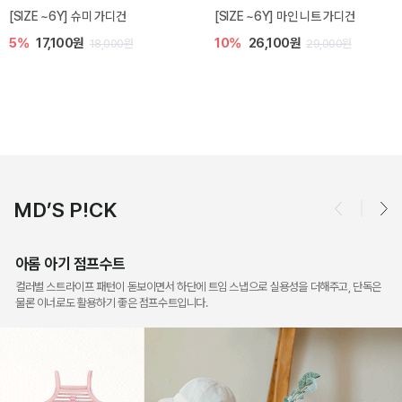
밀라 아기 점프수트
밀라 아기 셋업
10%
30,600원
20%
35,200원
34,000원
44,000원
MD’S P!CK
아롬 아기 점프수트
컬러별 스트라이프 패턴이 돋보이면서 하단에 트임 스냅으로 실용성을 더해주고, 단독은
물론 이너로도 활용하기 좋은 점프수트입니다.