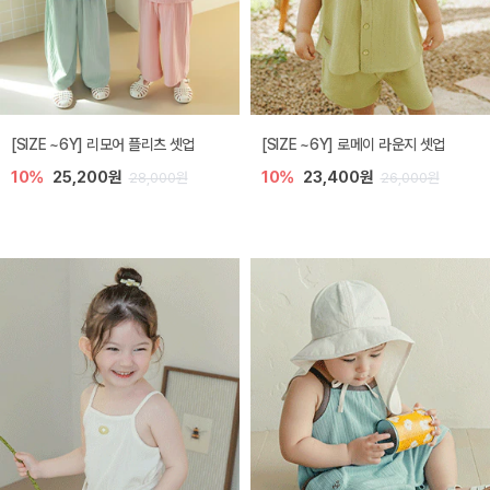
[SIZE ~6Y] 리모어 플리츠 셋업
[SIZE ~6Y] 로메이 라운지 셋업
10%
25,200원
10%
23,400원
28,000원
26,000원