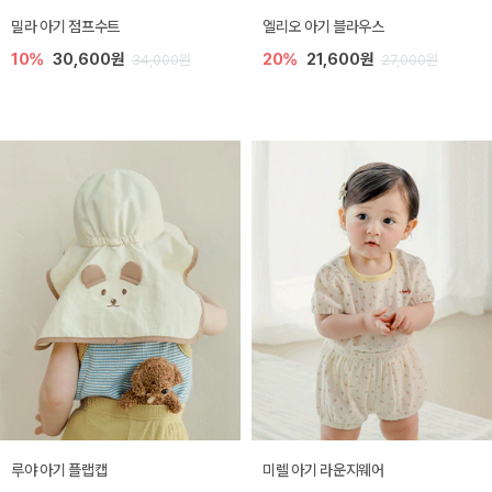
밀라 아기 점프수트
엘리오 아기 블라우스
10%
30,600원
20%
21,600원
34,000원
27,000원
루야 아기 플랩캡
미렐 아기 라운지웨어