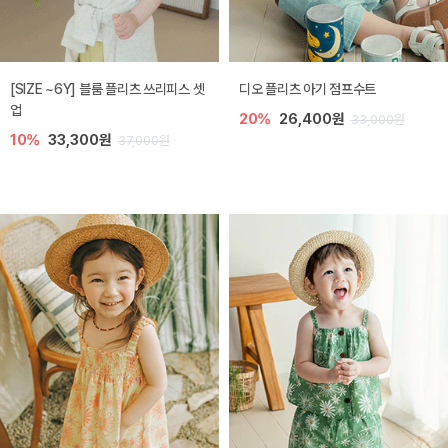
[SIZE ~6Y] 블룸 플리츠 쓰리피스 셋
디오 플리츠 아기 점프수트
업
20%
26,400원
33,000원
10%
33,300원
37,000원