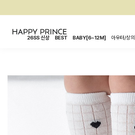
26SS 신상
BEST
BABY[6~12M]
아우터/상의