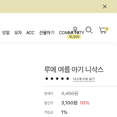
0
양말
모자
ACC
선물하기
COMMUNITY
10,000
루에 여름 아기 니삭스
143개 리뷰 보기
3,400원
판매가
3,100원
10%
할인가
1%
적립금