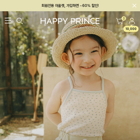
회원전용 아울렛, 가입하면 ~60% 할인!
멤버십 최대 28,000원 혜택
0
10,000
26SS 신상
BEST
BABY[6~12M]
아우터/상의
하의/레깅스