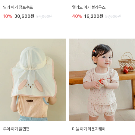
밀라 아기 점프수트
엘리오 아기 블라우스
10%
30,600원
40%
16,200원
34,000원
27,000원
루야 아기 플랩캡
미렐 아기 라운지웨어