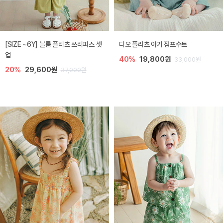
[SIZE ~6Y] 블룸 플리츠 쓰리피스 셋
디오 플리츠 아기 점프수트
업
40%
19,800원
33,000원
20%
29,600원
37,000원