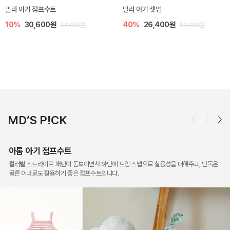
토닉 아기 민소매 티셔츠
베티 니트 아기 민소매
20%
11,200원
10%
24,300원
4,000원
14,000원
27
MD’S P!CK
아롬 아기 점프수트
컬러별 스트라이프 패턴이 돋보이면서 하단에 트임 스냅으로 실용성을 더해주고, 단독은
물론 이너로도 활용하기 좋은 점프수트입니다.