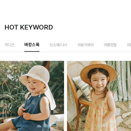
HOT KEYWORD
민소매/나시
가디건
바캉스룩
라운지웨어
여름양말
여