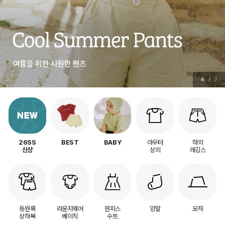
5
/
7
아우터
하의
26SS
BEST
BABY
상의
레깅스
신상
등원룩
라운지웨어
원피스
양말
모자
상하복
베이직
수트