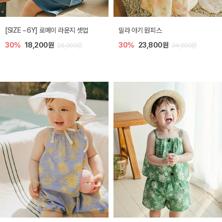
엘리오 아기 블라우스
엘로디 니트 아기 뷔스
40%
16,200원
40%
16,200원
4,000원
27,000원
27