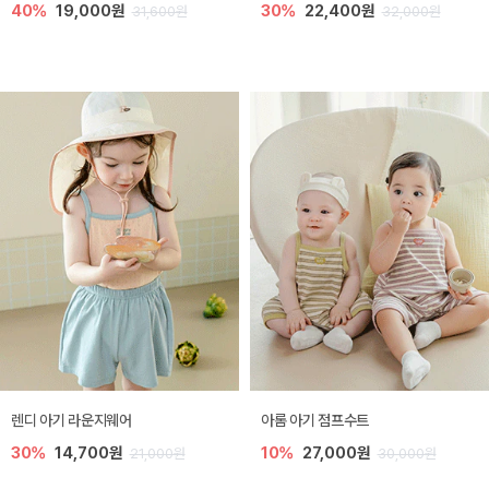
40%
19,000원
30%
22,400원
31,600원
32,000원
렌디 아기 라운지웨어
아롬 아기 점프수트
30%
14,700원
10%
27,000원
21,000원
30,000원