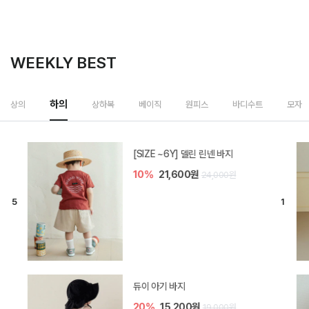
WEEKLY BEST
하의
상의
상하복
베이직
원피스
바디수트
모자
[SIZE ~6Y] 델린 린넨 바지
10%
21,600원
24,000원
듀이 아기 바지
20%
15,200원
19,000원