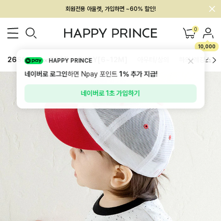
회원전용 아울렛, 가입하면 ~60% 할인!
멤버십 최대 28,000원 혜택
0
10,000
26SS 신상
BEST
BABY[6~12M]
아우터/상의
하의/레깅스
HAPPY PRINCE
네이버로 로그인
하면 Npay 포인트
1%
추가 지급!
네이버로 1초 가입하기