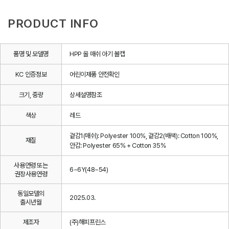
PRODUCT INFO
품명 및 모델명
HPP 올 매쉬 아기 볼캡
KC 인증정보
어린이제품 안전확인
크기, 중량
상세설명참조
색상
레드
겉감1(매쉬): Polyester 100%, 겉감2(배색): Cotton 100%,
재질
안감: Polyester 65% + Cotton 35%
사용연령 또는
6~6Y(48~54)
권장사용연령
동일모델의
2025.03.
출시년월
제조자
(주)해피프린스