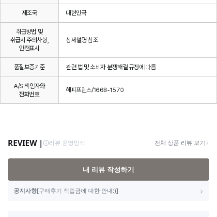
제조국
대한민국
취급방법 및
취급시 주의사항,
상세설명 참조
안전표시
품질보증기준
관련 법 및 소비자 분쟁해결 규정에 따름
A/S 책임자와
해피프린스/1668-1570
전화번호