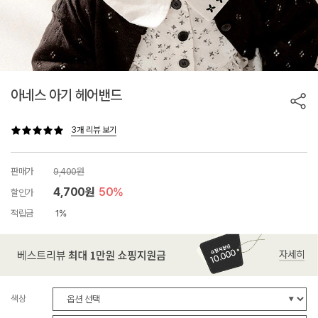
아네스 아기 헤어밴드
3개 리뷰 보기
판매가
9,400원
4,700원
50%
할인가
적립금
1%
색상