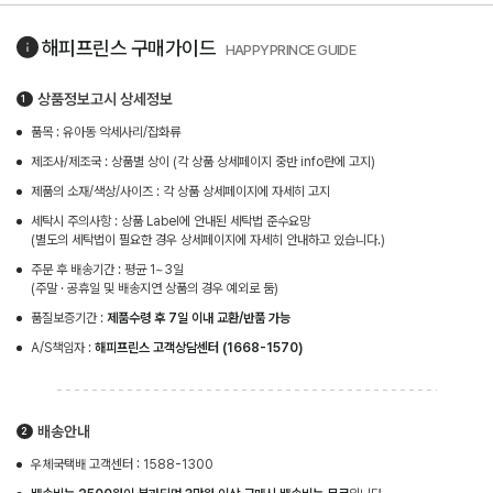
해피프린스
구매가이드
HAPPYPRINCE GUIDE
상품정보고시 상세정보
품목 : 유아동 악세사리/잡화류
제조사/제조국 : 상품별 상이 (각 상품 상세페이지 중반 info란에 고지)
제품의 소재/색상/사이즈 : 각 상품 상세페이지에 자세히 고지
세탁시 주의사항 : 상품 Label에 안내된 세탁법 준수요망
(별도의 세탁법이 필요한 경우 상세페이지에 자세히 안내하고 있습니다.)
주문 후 배송기간 : 평균 1~3일
(주말 · 공휴일 및 배송지연 상품의 경우 예외로 둠)
품질보증기간 :
제품수령 후 7일 이내 교환/반품 가능
A/S책임자 :
해피프린스 고객상담센터 (1668-1570)
배송안내
우체국택배 고객센터 : 1588-1300