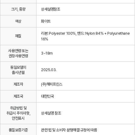
크기, 중량
상세설명참조
색상
화이트
리본: Polyester 100%, 밴드: Nylon 84% + Polyurethane
재질
16%
사용연령 또는
3~18m
권장사용연령
동일모델의
2025.03.
출시년월
제조자
(주)해피프린스
제조국
대한민국
취급방법 및
취급시 주의사항,
상세설명 참조
안전표시
품질보증기준
관련 법 및 소비자 분쟁해결 규정에 따름