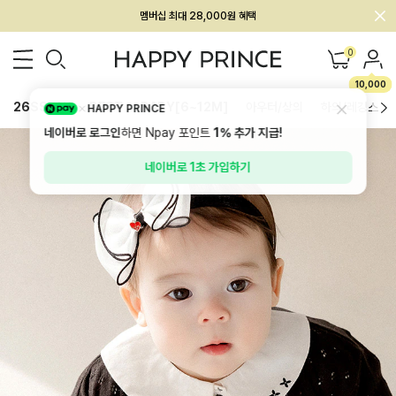
회원전용 아울렛, 가입하면 ~60% 할인!
멤버십 최대 28,000원 혜택
0
10,000
26SS 신상
BEST
BABY[6~12M]
아우터/상의
하의/레깅스
HAPPY PRINCE
네이버로 로그인
하면 Npay 포인트
1%
추가 지급!
네이버로 1초 가입하기