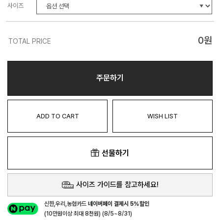
사이즈
0
원
TOTAL PRICE
주문하기
ADD TO CART
WISH LIST
선물하기
사이즈 가이드를 참고하세요!
신한,우리,농협카드
네이버페이 결제시 5%할인
(10만원이상 최대 8천원) (8/5~8/31)