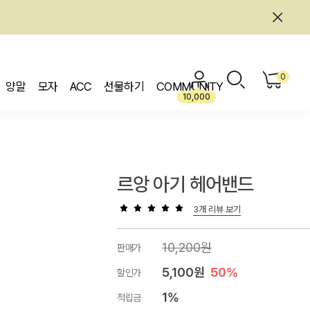
0
양말
모자
ACC
선물하기
COMMUNITY
10,000
르앙 아기 헤어밴드
3개 리뷰 보기
10,200원
판매가
5,100원
50%
할인가
1%
적립금