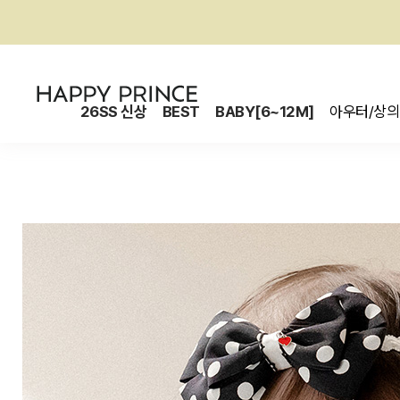
26SS 신상
BEST
BABY[6~12M]
아우터/상의