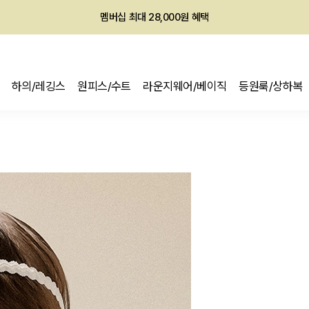
회원전용 아울렛, 가입하면 ~60% 할인!
멤버십 최대 28,000원 혜택
하의/레깅스
원피스/수트
라운지웨어/베이직
등원룩/상하복