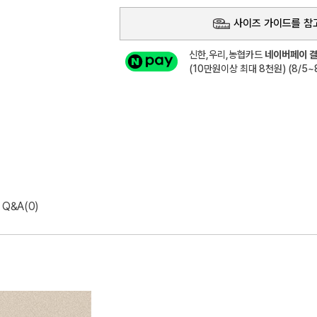
사이즈 가이드를 참
신한,우리,농협카드
네이버페이 결
(10만원이상 최대 8천원) (8/5~8
Q&A(0)