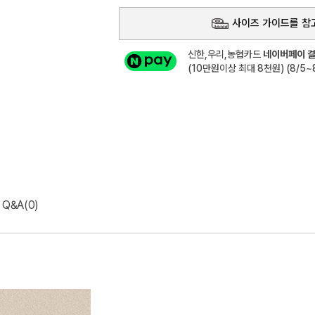
사이즈 가이드를 참
신한,우리,농협카드
네이버페이 결
(10만원이상 최대 8천원) (8/5~8
Q&A(0)