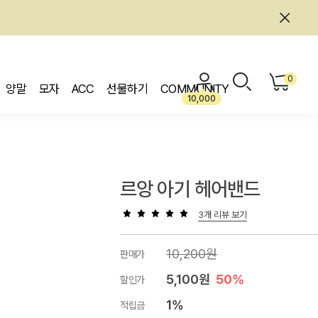
0
양말
모자
ACC
선물하기
COMMUNITY
10,000
르앙 아기 헤어밴드
3개 리뷰 보기
10,200원
판매가
5,100원
50%
할인가
1%
적립금