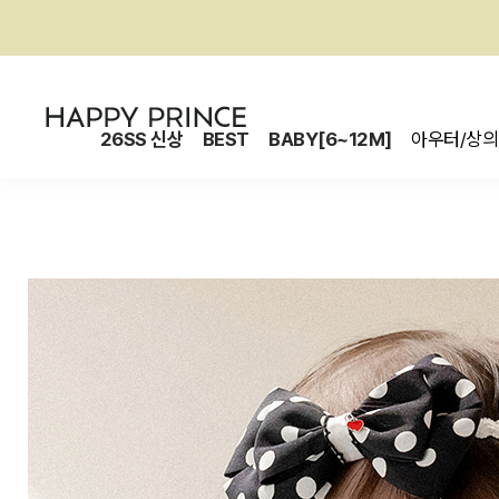
26SS 신상
BEST
BABY[6~12M]
아우터/상의