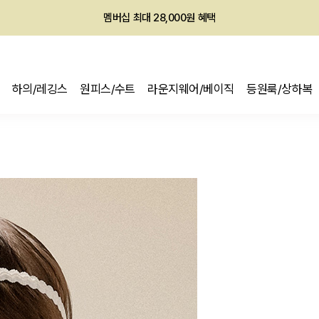
회원전용 아울렛, 가입하면 ~60% 할인!
멤버십 최대 28,000원 혜택
하의/레깅스
원피스/수트
라운지웨어/베이직
등원룩/상하복