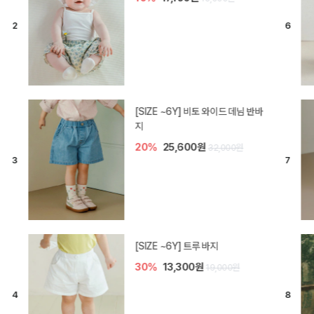
[SIZE ~6Y] 라핀 카프리 팬츠
30%
14,700원
21,000원
엘로디 니트 아기 바지
20%
16,000원
20,000원