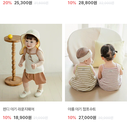
20%
25,300원
10%
28,800원
31,600원
32,000원
렌디 아기 라운지웨어
아롬 아기 점프수트
10%
18,900원
10%
27,000원
21,000원
30,000원