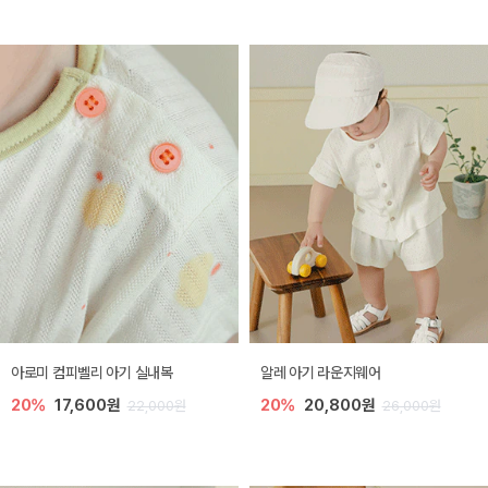
아로미 컴피벨리 아기 실내복
알레 아기 라운지웨어
20%
17,600원
20%
20,800원
22,000원
26,000원