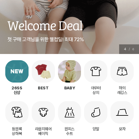
5
/
6
아우터
하의
26SS
BEST
BABY
상의
레깅스
신상
등원룩
라운지웨어
원피스
양말
모자
상하복
베이직
수트