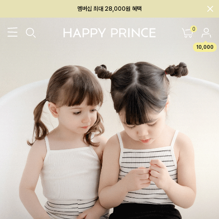
회원전용 아울렛, 가입하면 ~60% 할인!
멤버십 최대 28,000원 혜택
0
10,000
26SS 신상
BEST
BABY[6~12M]
아우터/상의
하의/레깅스