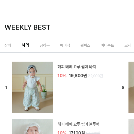
WEEKLY BEST
하의
상의
상하복
베이직
원피스
바디수트
모자
[SIZE ~6Y] 델린 린넨 바지
10%
21,600원
24,000원
듀이 아기 바지
10%
17,100원
19,000원