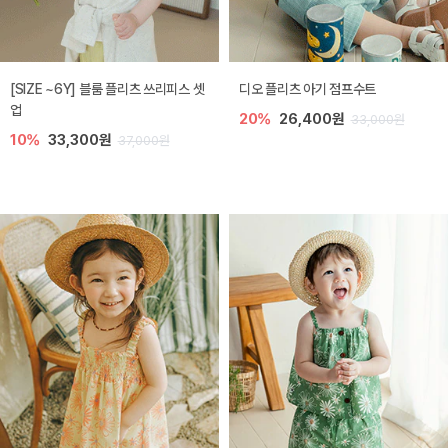
[SIZE ~6Y] 블룸 플리츠 쓰리피스 셋
디오 플리츠 아기 점프수트
업
20%
26,400원
33,000원
10%
33,300원
37,000원