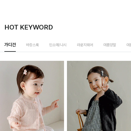
HOT KEYWORD
바캉스룩
가디건
민소매/나시
라운지웨어
여름양말
여