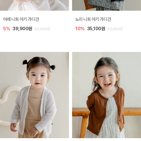
[SIZE ~6Y] 로메이 라운지 셋업
밀라 아기 원피스
10%
23,400원
20%
27,200원
26,000원
34,000원