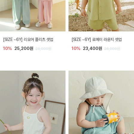
[SIZE ~6Y] 리모어 플리츠 셋업
[SIZE ~6Y] 로메이 라운지 셋업
10%
25,200원
10%
23,400원
28,000원
26,000원