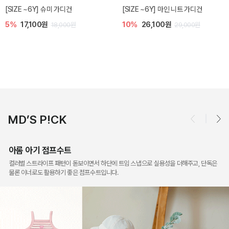
밀라 아기 점프수트
밀라 아기 셋업
10%
30,600원
20%
35,200원
34,000원
44,000원
MD’S P!CK
아롬 아기 점프수트
컬러별 스트라이프 패턴이 돋보이면서 하단에 트임 스냅으로 실용성을 더해주고, 단독은
물론 이너로도 활용하기 좋은 점프수트입니다.