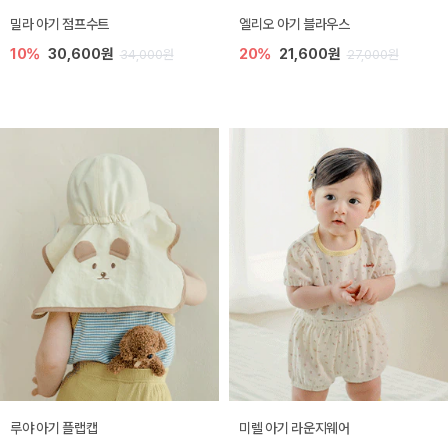
밀라 아기 점프수트
엘리오 아기 블라우스
10%
30,600원
20%
21,600원
34,000원
27,000원
루야 아기 플랩캡
미렐 아기 라운지웨어