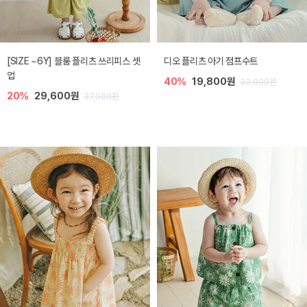
[SIZE ~6Y] 블룸 플리츠 쓰리피스 셋
디오 플리츠 아기 점프수트
업
40%
19,800원
33,000원
20%
29,600원
37,000원