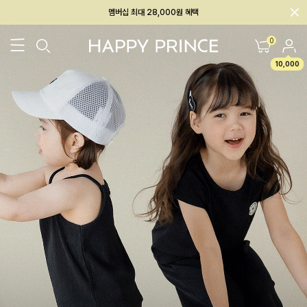
회원전용 아울렛, 가입하면 ~60% 할인!
멤버십 최대 28,000원 혜택
0
10,000
26SS 신상
BEST
BABY[6~12M]
아우터/상의
하의/레깅스