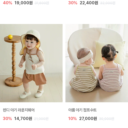
40%
19,000원
30%
22,400원
31,600원
32,000원
렌디 아기 라운지웨어
아롬 아기 점프수트
30%
14,700원
10%
27,000원
21,000원
30,000원