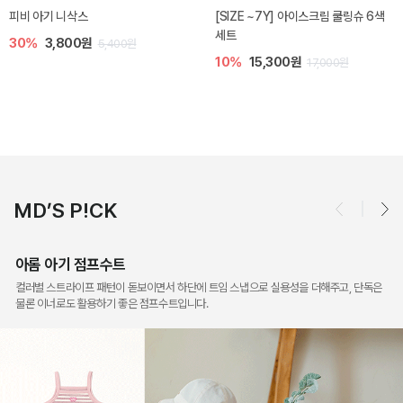
델린 아기 라피아 파나마햇
체니 아기 썬햇
40%
11,200원
40%
14,300원
18,600원
23,800원
MD’S P!CK
아롬 아기 점프수트
컬러별 스트라이프 패턴이 돋보이면서 하단에 트임 스냅으로 실용성을 더해주고, 단독은
물론 이너로도 활용하기 좋은 점프수트입니다.