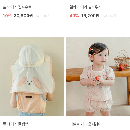
밀라 아기 점프수트
엘리오 아기 블라우스
10%
30,600원
40%
16,200원
34,000원
27,000원
루야 아기 플랩캡
미렐 아기 라운지웨어