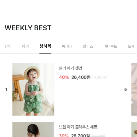
WEEKLY BEST
상하복
상의
하의
베이직
원피스
바디수트
모자
모나 아기 블라우스 세트
40%
24,000원
40,000원
렌디 아기 라운지웨어
30%
14,700원
21,000원