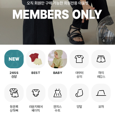
7
/
7
아우터
하의
26SS
BEST
BABY
상의
레깅스
신상
등원룩
라운지웨어
원피스
양말
모자
상하복
베이직
수트