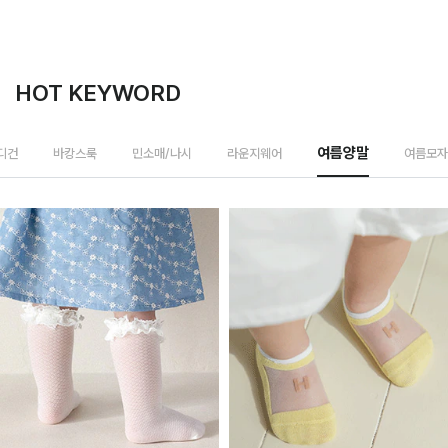
HOT KEYWORD
여름모자
디건
바캉스룩
민소매/나시
라운지웨어
여름양말