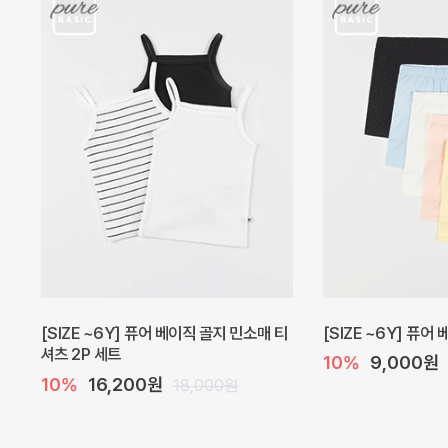
캐더린 뷔스티에 미니 아기 원피스
[SIZE ~6Y] 베르
10%
24,300원
10%
28,800원
27,000원