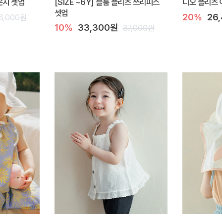
라운지 셋업
[SIZE ~6Y] 블룸 플리츠 쓰리피스
디오 플리츠 
셋업
20%
26
6,000원
10%
33,300원
37,000원