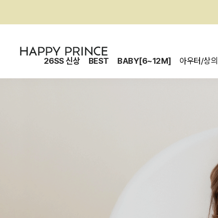
26SS 신상
BEST
BABY[6~12M]
아우터/상의