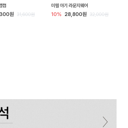
랩캡
미렐 아기 라운지웨어
,300원
10%
28,800원
31,600원
32,000원