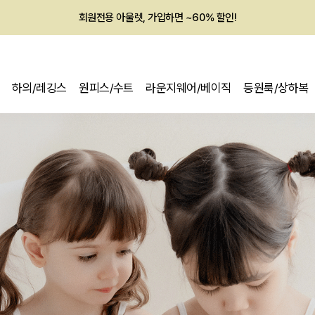
멤버십 최대 28,000원 혜택
하의/레깅스
원피스/수트
라운지웨어/베이직
등원룩/상하복