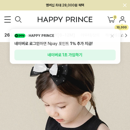
회원전용 아울렛, 가입하면 ~60% 할인!
멤버십 최대 28,000원 혜택
0
10,000
26SS 신상
BEST
BABY[6~12M]
아우터/상의
하의/레깅스
HAPPY PRINCE
네이버로 로그인
하면 Npay 포인트
1%
추가 지급!
네이버로 1초 가입하기