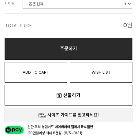
사이즈
0
원
TOTAL PRICE
주문하기
ADD TO CART
WISH LIST
선물하기
사이즈 가이드를 참고하세요!
신한,우리,농협카드
네이버페이 결제시 5%할인
(10만원이상 최대 8천원) (8/5~8/31)