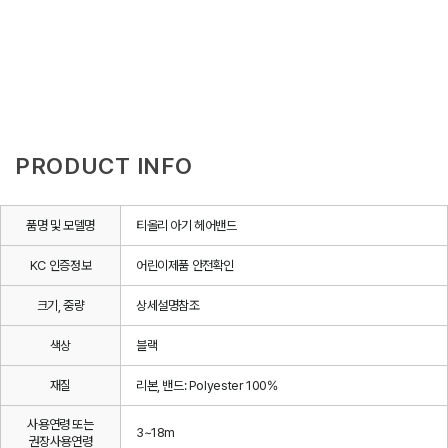
PRODUCT INFO
품명 및 모델명
티올리 아기 헤어밴드
KC 인증정보
어린이제품 안전확인
크기, 중량
상세설명참조
색상
블랙
재질
리본, 밴드: Polyester 100%
사용연령 또는
3~18m
권장사용연령