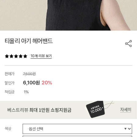
티올리 아기 헤어밴드
10개 리뷰 보기
판매가
7,600원
6,100원
20%
할인가
적립금
1%
색상