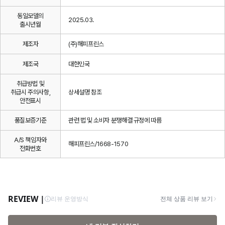
동일모델의
2025.03.
출시년월
제조자
(주)해피프린스
제조국
대한민국
취급방법 및
취급시 주의사항,
상세설명 참조
안전표시
품질보증기준
관련 법 및 소비자 분쟁해결 규정에 따름
A/S 책임자와
해피프린스/1668-1570
전화번호