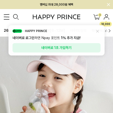
회원전용 아울렛, 가입하면 ~60% 할인!
멤버십 최대 28,000원 혜택
0
10,000
26SS 신상
BEST
BABY[6~12M]
아우터/상의
하의/레깅스
HAPPY PRINCE
네이버로 로그인
하면 Npay 포인트
1%
추가 지급!
네이버로 1초 가입하기