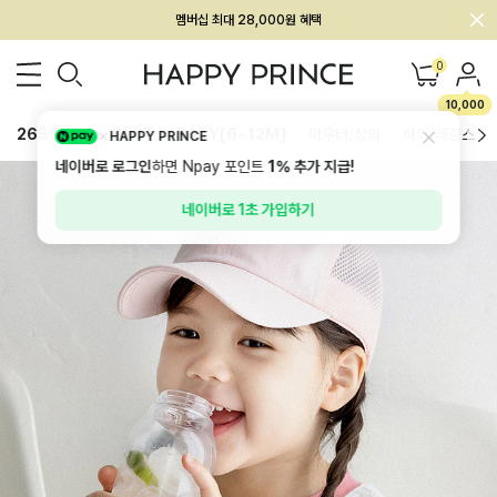
멤버십 최대 28,000원 혜택
0
10,000
26SS 신상
BEST
BABY[6~12M]
아우터/상의
하의/레깅스
HAPPY PRINCE
네이버로 로그인
하면 Npay 포인트
1%
추가 지급!
네이버로 1초 가입하기