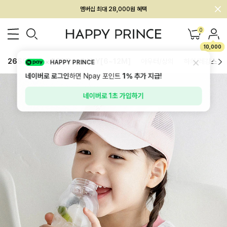
회원전용 아울렛, 가입하면 ~60% 할인!
멤버십 최대 28,000원 혜택
0
10,000
26SS 신상
BEST
BABY[6~12M]
아우터/상의
하의/레깅스
HAPPY PRINCE
네이버로 로그인
하면 Npay 포인트
1%
추가 지급!
네이버로 1초 가입하기