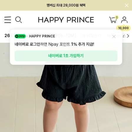
회원전용 아울렛, 가입하면 ~60% 할인!
멤버십 최대 28,000원 혜택
0
10,000
26SS 신상
BEST
BABY[6~12M]
아우터/상의
하의/레깅스
HAPPY PRINCE
네이버로 로그인
하면 Npay 포인트
1%
추가 지급!
네이버로 1초 가입하기