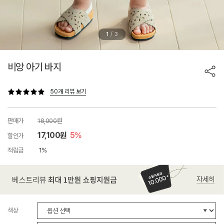
/
1
3
비앙 아기 바지
50개 리뷰 보기
판매가
18,000원
17,100원
5%
할인가
적립금
1%
색상