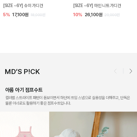
밀라 아기 점프수트
밀라 아기 셋업
10%
30,600원
20%
35,200원
34,000원
44,000원
MD’S P!CK
아롬 아기 점프수트
컬러별 스트라이프 패턴이 돋보이면서 하단에 트임 스냅으로 실용성을 더해주고, 단독은
물론 이너로도 활용하기 좋은 점프수트입니다.