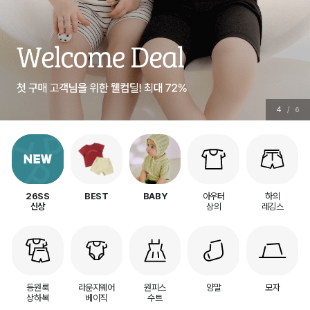
4
/
6
아우터
하의
26SS
BEST
BABY
상의
레깅스
신상
등원룩
라운지웨어
원피스
양말
모자
상하복
베이직
수트