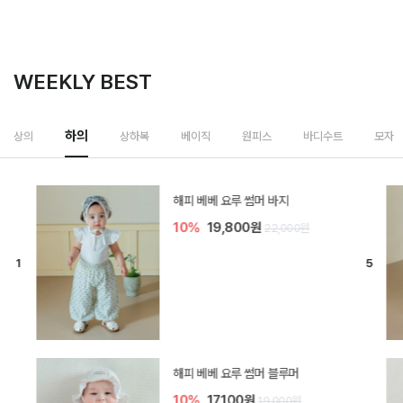
WEEKLY BEST
하의
상의
상하복
베이직
원피스
바디수트
모자
[SIZE ~6Y] 델린 린넨 바지
10%
21,600원
24,000원
듀이 아기 바지
10%
17,100원
19,000원