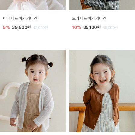
[SIZE ~6Y] 로메이 라운지 셋업
밀라 아기 원피스
10%
23,400원
20%
27,200원
26,000원
34,000원