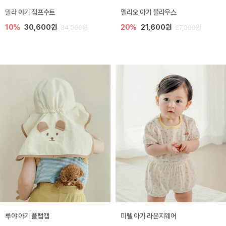
밀라 아기 점프수트
엘리오 아기 블라우스
10%
30,600원
20%
21,600원
34,000원
27,000원
루야 아기 플랩캡
미렐 아기 라운지웨어