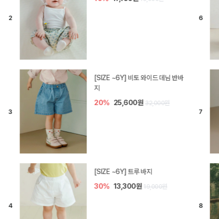
[SIZE ~6Y] 라핀 카프리 팬츠
30%
14,700원
21,000원
엘로디 니트 아기 바지
20%
16,000원
20,000원