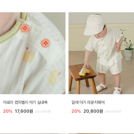
아로미 컴피벨리 아기 실내복
알레 아기 라운지웨어
20%
17,600원
20%
20,800원
22,000원
26,000원