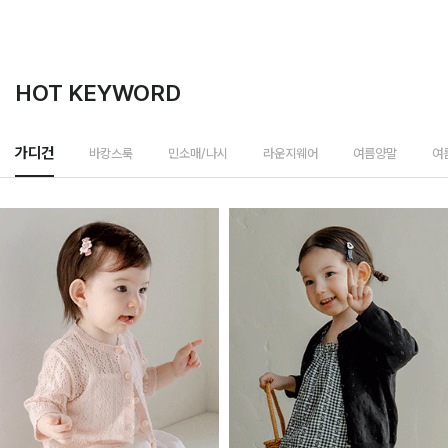
HOT KEYWORD
바캉스룩
가디건
민소매/나시
라운지웨어
여름양말
여