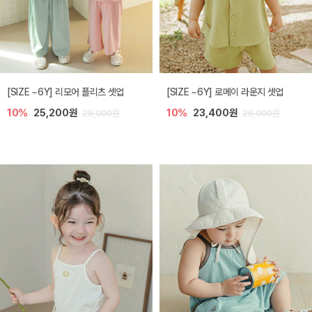
[SIZE ~6Y] 리모어 플리츠 셋업
[SIZE ~6Y] 로메이 라운지 셋업
10%
25,200원
10%
23,400원
28,000원
26,000원