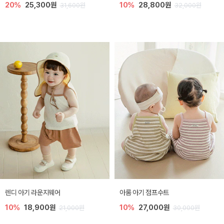
20%
25,300원
10%
28,800원
31,600원
32,000원
렌디 아기 라운지웨어
아롬 아기 점프수트
10%
18,900원
10%
27,000원
21,000원
30,000원