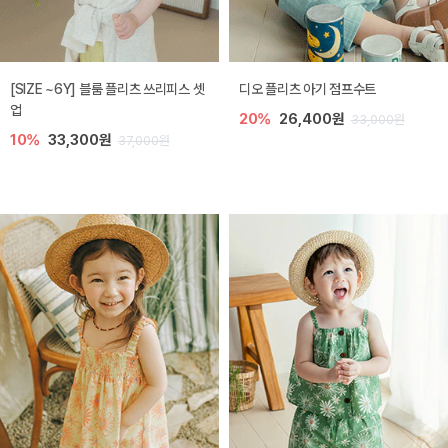
[SIZE ~6Y] 블룸 플리츠 쓰리피스 셋
디오 플리츠 아기 점프수트
업
20%
26,400원
33,000원
10%
33,300원
37,000원