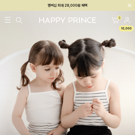
회원전용 아울렛, 가입하면 ~60% 할인!
멤버십 최대 28,000원 혜택
0
10,000
26SS 신상
BEST
BABY[6~12M]
아우터/상의
하의/레깅스