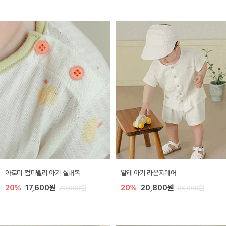
아로미 컴피벨리 아기 실내복
알레 아기 라운지웨어
20%
17,600원
20%
20,800원
22,000원
26,000원