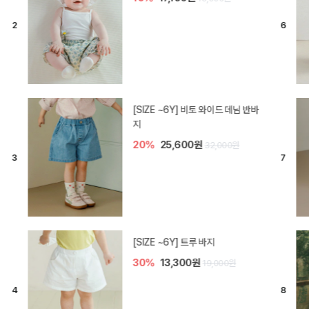
[SIZE ~6Y] 라핀 카프리 팬츠
30%
14,700원
21,000원
엘로디 니트 아기 바지
20%
16,000원
20,000원