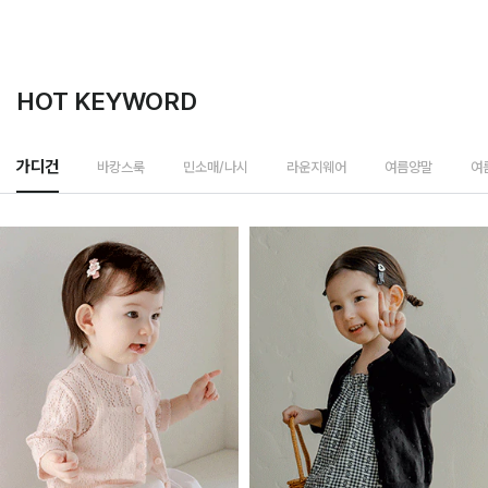
HOT KEYWORD
바캉스룩
가디건
민소매/나시
라운지웨어
여름양말
여