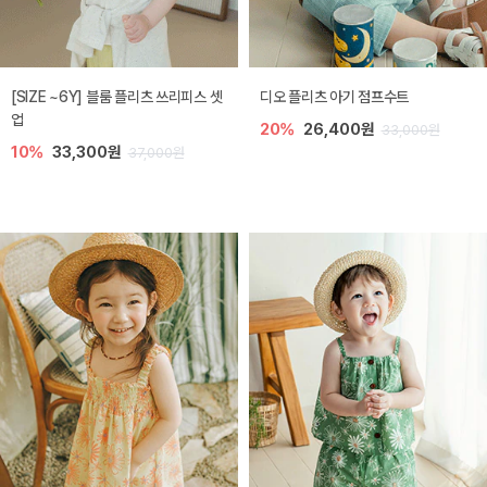
[SIZE ~6Y] 블룸 플리츠 쓰리피스 셋
디오 플리츠 아기 점프수트
업
20%
26,400원
33,000원
10%
33,300원
37,000원