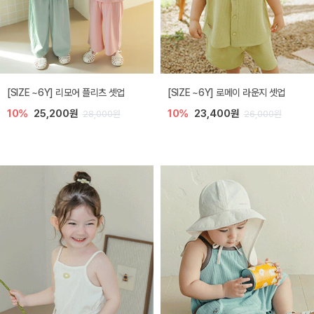
[SIZE ~6Y] 리모어 플리츠 셋업
[SIZE ~6Y] 로메이 라운지 셋업
10%
25,200원
10%
23,400원
28,000원
26,000원