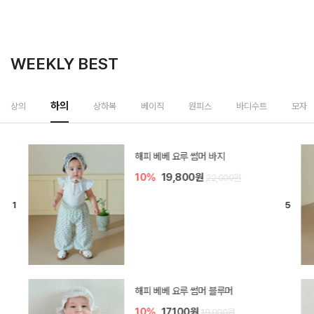
WEEKLY BEST
하의
상의
상하복
베이직
원피스
바디수트
모자
[SIZE ~6Y] 델린 린넨 바지
10%
21,600원
24,000원
듀이 아기 바지
10%
17,100원
19,000원