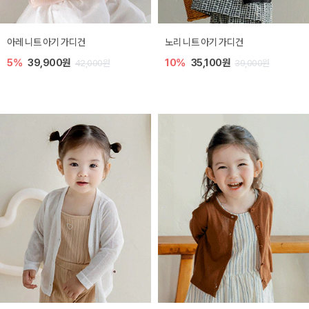
[SIZE ~6Y] 로메이 라운지 셋업
밀라 아기 원피스
10%
23,400원
20%
27,200원
26,000원
34,000원