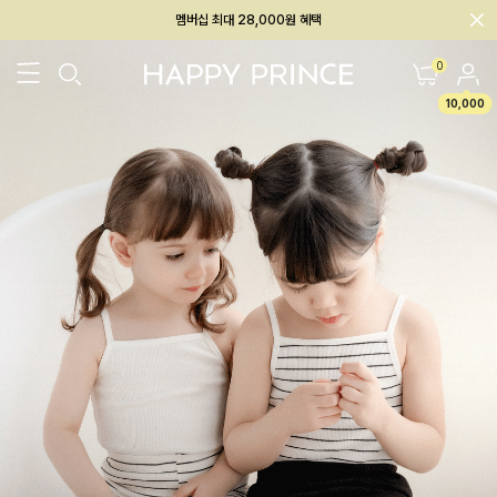
회원전용 아울렛, 가입하면 ~60% 할인!
멤버십 최대 28,000원 혜택
0
10,000
26SS 신상
BEST
BABY[6~12M]
아우터/상의
하의/레깅스