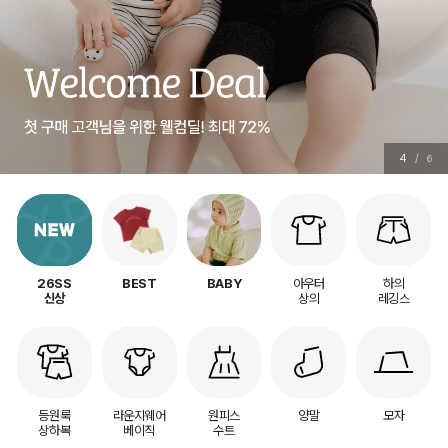
5
/
6
아우터
하의
26SS
BEST
BABY
상의
레깅스
신상
등원룩
라운지웨어
원피스
양말
모자
상하복
베이직
수트