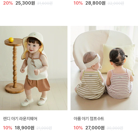
20%
25,300원
10%
28,800원
31,600원
32,000원
렌디 아기 라운지웨어
아롬 아기 점프수트
10%
18,900원
10%
27,000원
21,000원
30,000원