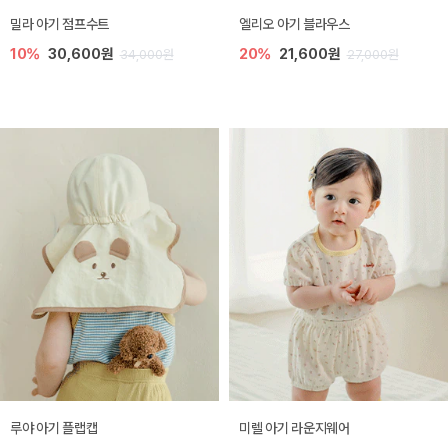
밀라 아기 점프수트
엘리오 아기 블라우스
10%
30,600원
20%
21,600원
34,000원
27,000원
루야 아기 플랩캡
미렐 아기 라운지웨어