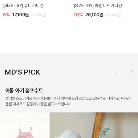
밀라 아기 점프수트
밀라 아기 셋업
10%
30,600원
20%
35,200원
34,000원
44,000원
MD’S P!CK
아롬 아기 점프수트
컬러별 스트라이프 패턴이 돋보이면서 하단에 트임 스냅으로 실용성을 더해주고, 단독은
물론 이너로도 활용하기 좋은 점프수트입니다.