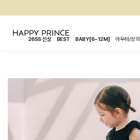
26SS 신상
BEST
BABY[6~12M]
아우터/상의