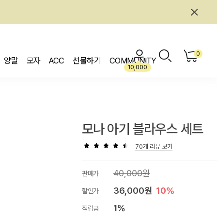
0
양말
모자
ACC
선물하기
COMMUNITY
10,000
모나 아기 블라우스 세트
70개 리뷰 보기
40,000원
판매가
36,000원
10%
할인가
1%
적립금