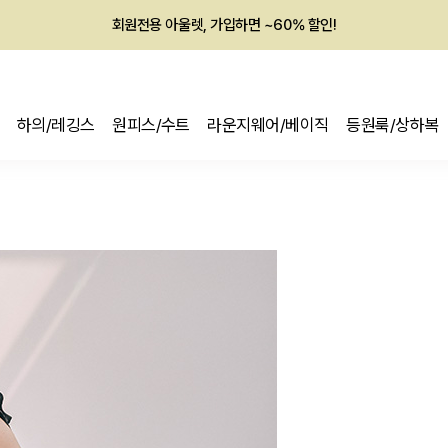
회원전용 아울렛, 가입하면 ~60% 할인!
멤버십 최대 28,000원 혜택
하의/레깅스
원피스/수트
라운지웨어/베이직
등원룩/상하복