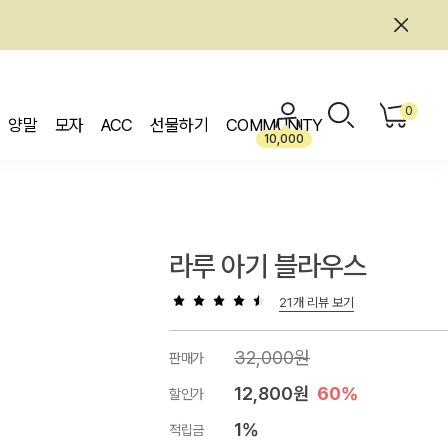
0
양말
모자
ACC
선물하기
COMMUNITY
10,000
라루 아기 블라우스
21개 리뷰 보기
32,000원
판매가
12,800원
60%
할인가
1%
적립금