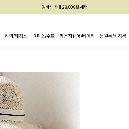
회원전용 아울렛, 가입하면 ~60% 할인!
멤버십 최대 28,000원 혜택
하의/레깅스
원피스/수트
라운지웨어/베이직
등원룩/상하복