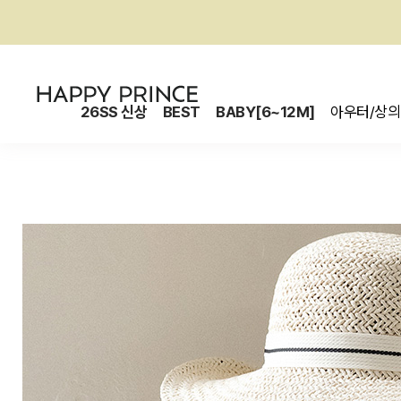
26SS 신상
BEST
BABY[6~12M]
아우터/상의