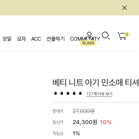
0
양말
모자
ACC
선물하기
COMMUNITY
10,000
베티 니트 아기 민소매 티
127개 리뷰 보기
27,000원
판매가
24,300원
10%
할인가
1%
적립금