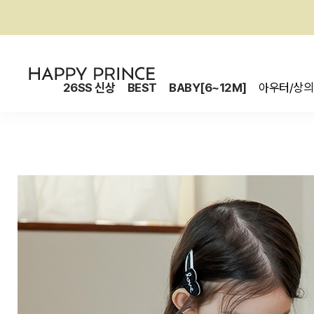
26SS 신상
BEST
BABY[6~12M]
아우터/상의