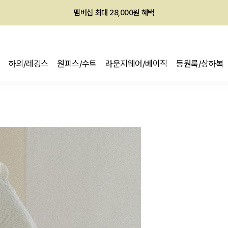
회원전용 아울렛, 가입하면 ~60% 할인!
멤버십 최대 28,000원 혜택
하의/레깅스
원피스/수트
라운지웨어/베이직
등원룩/상하복