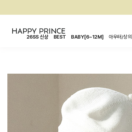
26SS 신상
BEST
BABY[6~12M]
아우터/상의