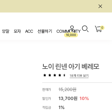
0
양말
모자
ACC
선물하기
COMMUNITY
10,000
노이 린넨 아기 베레모
18개 리뷰 보기
15,200원
판매가
13,700원
10%
할인가
1%
적립금