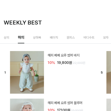
WEEKLY BEST
하의
상의
상하복
베이직
원피스
바디수트
모자
[SIZE ~6Y] 델린 린넨 바지
10%
21,600원
24,000원
듀이 아기 바지
20%
15,200원
19,000원