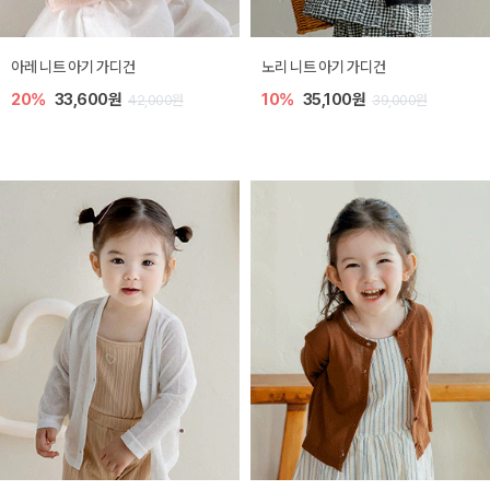
[SIZE ~6Y] 로메이 라운지 셋업
밀라 아기 원피스
30%
18,200원
30%
23,800원
26,000원
34,000원