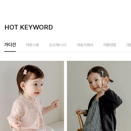
HOT KEYWORD
바캉스룩
가디건
민소매/나시
라운지웨어
여름양말
여