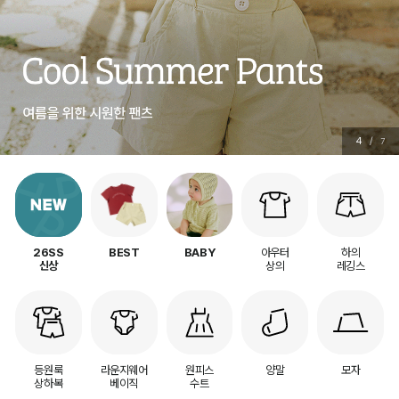
4
/
7
아우터
하의
26SS
BEST
BABY
상의
레깅스
신상
등원룩
라운지웨어
원피스
양말
모자
상하복
베이직
수트