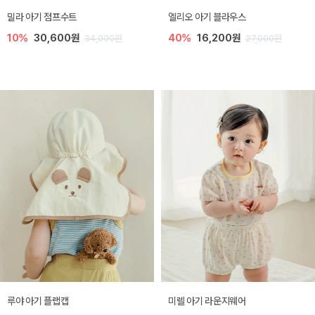
밀라 아기 점프수트
엘리오 아기 블라우스
10%
30,600원
40%
16,200원
34,000원
27,000원
루야 아기 플랩캡
미렐 아기 라운지웨어