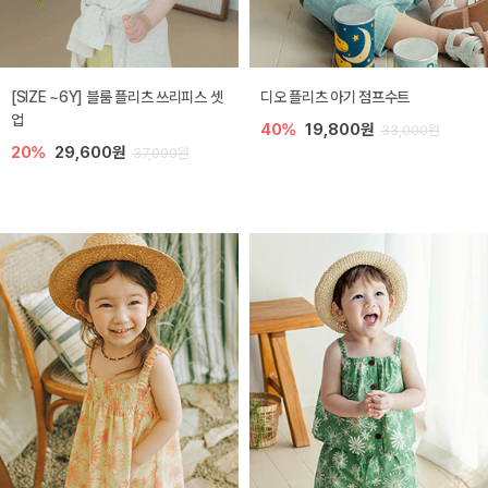
[SIZE ~6Y] 블룸 플리츠 쓰리피스 셋
디오 플리츠 아기 점프수트
업
40%
19,800원
33,000원
20%
29,600원
37,000원