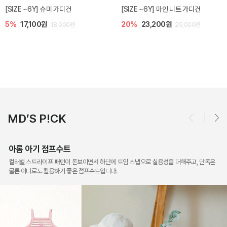
밀라 아기 점프수트
밀라 아기 셋업
10%
30,600원
40%
26,400원
34,000원
44,000원
MD’S P!CK
아롬 아기 점프수트
컬러별 스트라이프 패턴이 돋보이면서 하단에 트임 스냅으로 실용성을 더해주고, 단독은
물론 이너로도 활용하기 좋은 점프수트입니다.