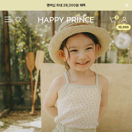
회원전용 아울렛, 가입하면 ~60% 할인!
멤버십 최대 28,000원 혜택
0
10,000
26SS 신상
BEST
BABY[6~12M]
아우터/상의
하의/레깅스