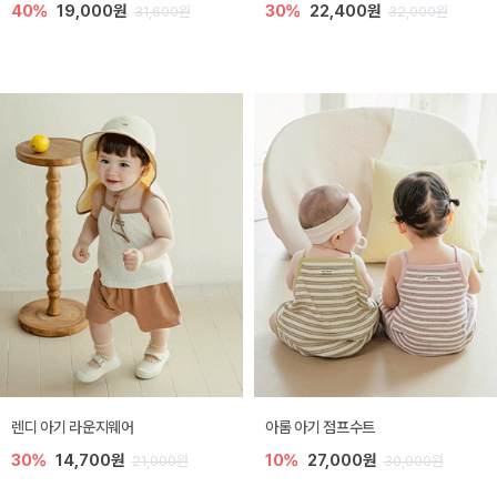
40%
19,000원
30%
22,400원
31,600원
32,000원
렌디 아기 라운지웨어
아롬 아기 점프수트
30%
14,700원
10%
27,000원
21,000원
30,000원