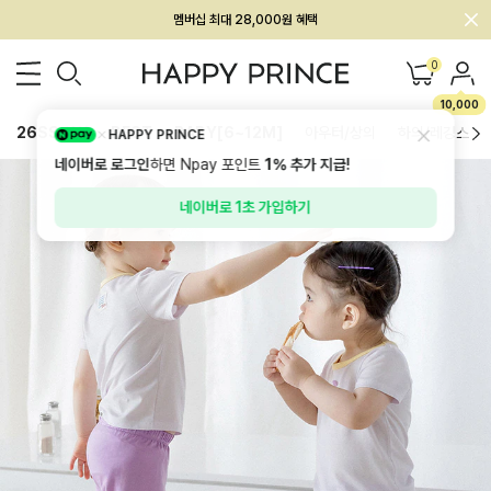
회원전용 아울렛, 가입하면 ~60% 할인!
멤버십 최대 28,000원 혜택
0
10,000
26SS 신상
BEST
BABY[6~12M]
아우터/상의
하의/레깅스
HAPPY PRINCE
네이버로 로그인
하면 Npay 포인트
1%
추가 지급!
네이버로 1초 가입하기