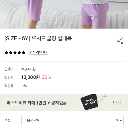
[SIZE ~6Y] 루시드 쿨링 실내복
61개 리뷰 보기
판매가
19,000원
13,300원
30%
할인가
적립금
1%
색상