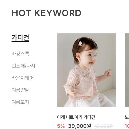
HOT KEYWORD
가디건
바캉스룩
민소매/나시
라운지웨어
여름양말
여름모자
아레 니트 아기 가디건
노
5%
39,900원
1
42,000원