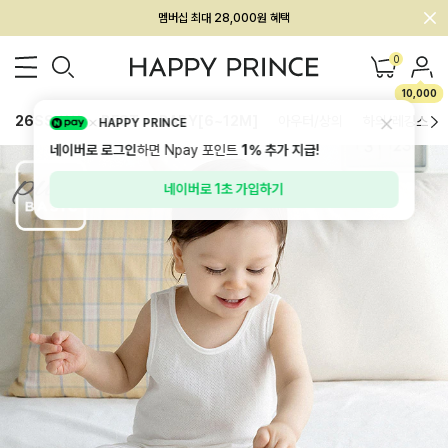
회원전용 아울렛, 가입하면 ~60% 할인!
멤버십 최대 28,000원 혜택
0
10,000
26SS 신상
BEST
BABY[6~12M]
아우터/상의
하의/레깅스
HAPPY PRINCE
네이버로 로그인
하면 Npay 포인트
1%
추가 지급!
네이버로 1초 가입하기