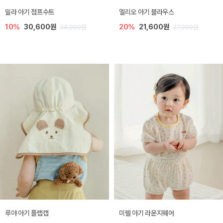
밀라 아기 점프수트
엘리오 아기 블라우스
10%
30,600원
20%
21,600원
34,000원
27,000원
루야 아기 플랩캡
미렐 아기 라운지웨어