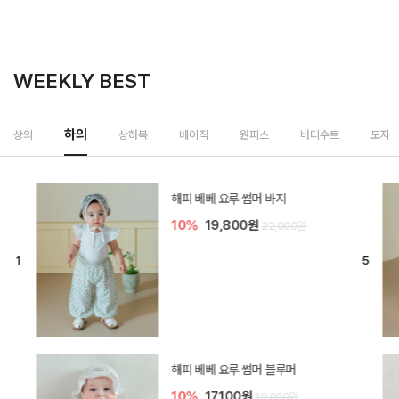
WEEKLY BEST
하의
상의
상하복
베이직
원피스
바디수트
모자
[SIZE ~6Y] 델린 린넨 바지
10%
21,600원
24,000원
듀이 아기 바지
10%
17,100원
19,000원