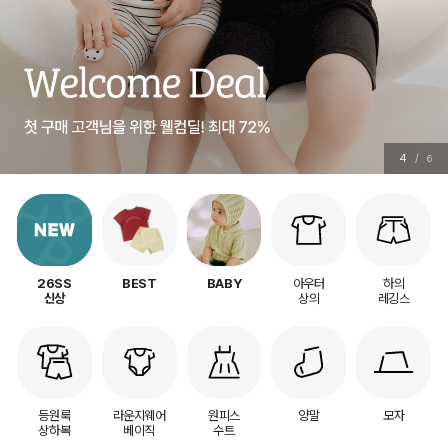
4
/
6
아우터
하의
26SS
BEST
BABY
상의
레깅스
신상
등원룩
라운지웨어
원피스
양말
모자
상하복
베이직
수트