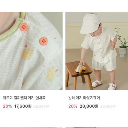
아로미 컴피벨리 아기 실내복
알레 아기 라운지웨어
20%
17,600원
20%
20,800원
22,000원
26,000원