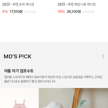
밀라 아기 점프수트
밀라 아기 셋업
10%
30,600원
20%
35,200원
34,000원
44,000원
MD’S P!CK
아롬 아기 점프수트
컬러별 스트라이프 패턴이 돋보이면서 하단에 트임 스냅으로 실용성을 더해주고, 단독은
물론 이너로도 활용하기 좋은 점프수트입니다.