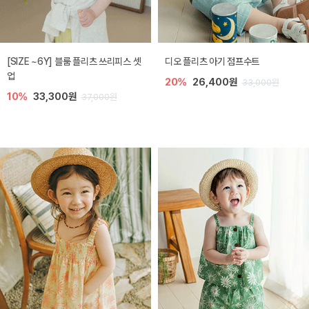
[SIZE ~6Y] 블룸 플리츠 쓰리피스 셋
디오 플리츠 아기 점프수트
업
20%
26,400원
33,000원
10%
33,300원
37,000원