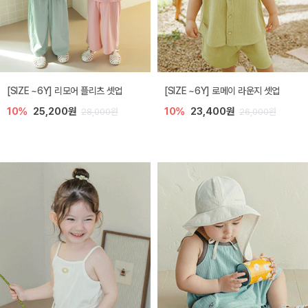
[SIZE ~6Y] 리모어 플리츠 셋업
[SIZE ~6Y] 로메이 라운지 셋업
10%
25,200원
10%
23,400원
28,000원
26,000원