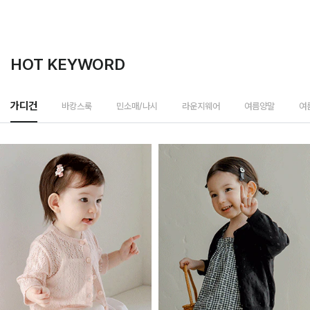
HOT KEYWORD
바캉스룩
가디건
민소매/나시
라운지웨어
여름양말
여