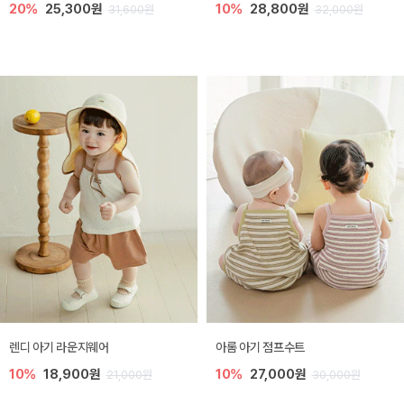
20%
25,300원
10%
28,800원
31,600원
32,000원
렌디 아기 라운지웨어
아롬 아기 점프수트
10%
18,900원
10%
27,000원
21,000원
30,000원