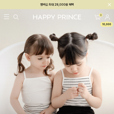
회원전용 아울렛, 가입하면 ~60% 할인!
멤버십 최대 28,000원 혜택
0
10,000
26SS 신상
BEST
BABY[6~12M]
아우터/상의
하의/레깅스