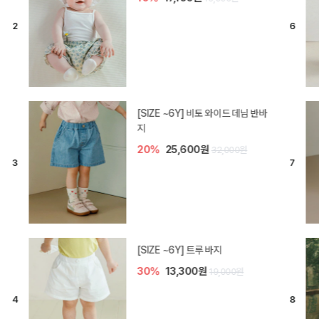
[SIZE ~6Y] 라핀 카프리 팬츠
30%
14,700원
21,000원
엘로디 니트 아기 바지
20%
16,000원
20,000원