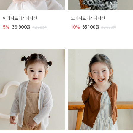
[SIZE ~6Y] 로메이 라운지 셋업
밀라 아기 원피스
10%
23,400원
20%
27,200원
26,000원
34,000원