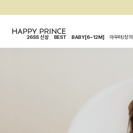
26SS 신상
BEST
BABY[6~12M]
아우터/상의