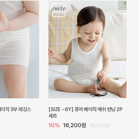
 베이직 3부 레깅스
[SIZE ~6Y] 퓨어 베이직 매쉬 런닝 2P
세트
10%
16,200원
18,000원