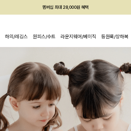
회원전용 아울렛, 가입하면 ~60% 할인!
멤버십 최대 28,000원 혜택
하의/레깅스
원피스/수트
라운지웨어/베이직
등원룩/상하복