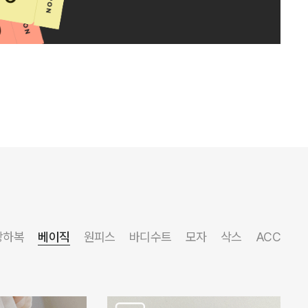
상하복
베이직
원피스
바디수트
모자
삭스
ACC