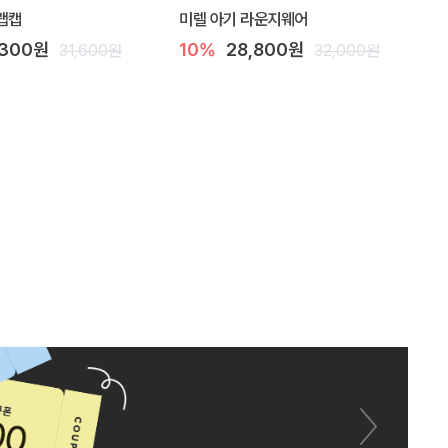
랩캡
미렐 아기 라운지웨어
,300원
10%
28,800원
31,600원
32,000원