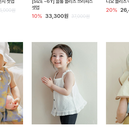
라운지 셋업
[SIZE ~6Y] 블룸 플리츠 쓰리피스
디오 플리츠 
셋업
20%
26
6,000원
10%
33,300원
37,000원