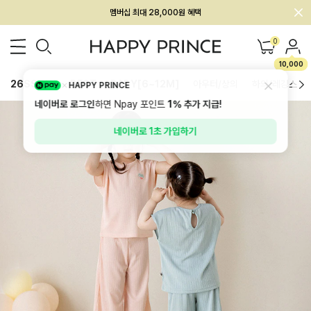
회원전용 아울렛, 가입하면 ~60% 할인!
멤버십 최대 28,000원 혜택
0
10,000
26SS 신상
BEST
BABY[6~12M]
아우터/상의
하의/레깅스
HAPPY PRINCE
네이버로 로그인
하면 Npay 포인트
1%
추가 지급!
네이버로 1초 가입하기