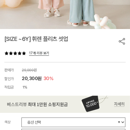
[SIZE ~6Y] 휘렌 플리츠 셋업
17개 리뷰 보기
판매가
29,000원
20,300원
30%
할인가
적립금
1%
색상