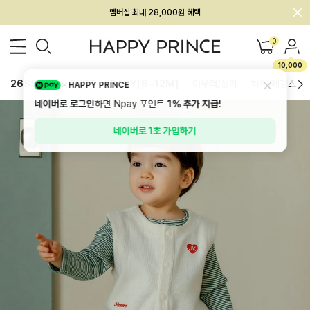
회원전용 아울렛, 가입하면 ~60% 할인!
멤버십 최대 28,000원 혜택
0
10,000
26SS 신상
BEST
BABY[6~12M]
아우터/상의
하의/레깅스
HAPPY PRINCE
네이버로 로그인
하면 Npay 포인트
1%
추가 지급!
네이버로 1초 가입하기