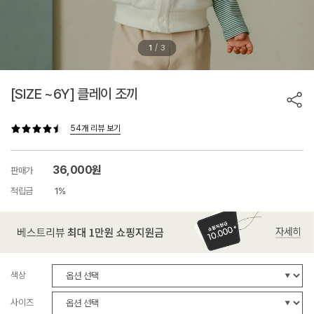
/
1
3
[SIZE ~6Y] 클레이 조끼
54개 리뷰 보기
36,000원
판매가
적립금
1%
색상
사이즈