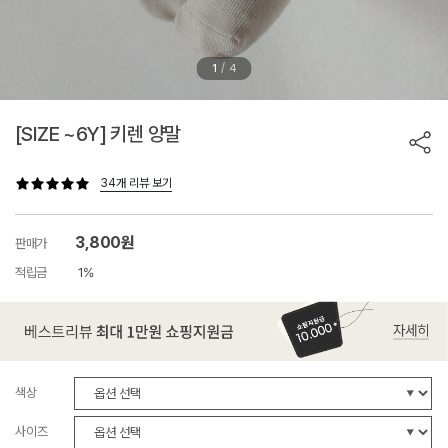
/
1
4
[SIZE ~6Y] 키렌 양말
34개 리뷰 보기
3,800원
판매가
적립금
1%
색상
사이즈