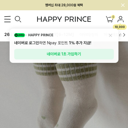
회원전용 아울렛, 가입하면 ~60% 할인!
멤버십 최대 28,000원 혜택
0
10,000
26SS 신상
BEST
BABY[6~12M]
아우터/상의
하의/레깅스
HAPPY PRINCE
네이버로 로그인
하면 Npay 포인트
1%
추가 지급!
네이버로 1초 가입하기