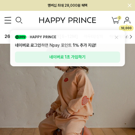
회원전용 아울렛, 가입하면 ~60% 할인!
멤버십 최대 28,000원 혜택
0
10,000
26SS 신상
BEST
BABY[6~12M]
아우터/상의
하의/레깅스
HAPPY PRINCE
네이버로 로그인
하면 Npay 포인트
1%
추가 지급!
네이버로 1초 가입하기