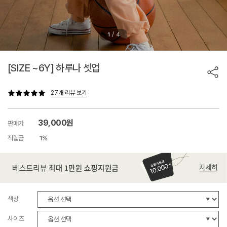
/
1
4
[SIZE ~6Y] 하루나 셋업
27개 리뷰 보기
39,000원
판매가
적립금
1%
색상
사이즈