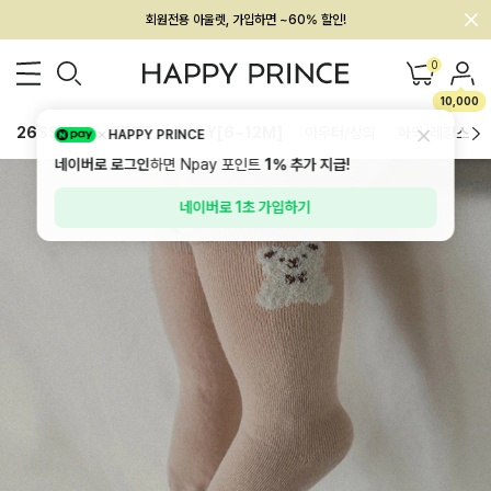
회원전용 아울렛, 가입하면 ~60% 할인!
멤버십 최대 28,000원 혜택
0
10,000
26SS 신상
BEST
BABY[6~12M]
아우터/상의
하의/레깅스
HAPPY PRINCE
네이버로 로그인
하면 Npay 포인트
1%
추가 지급!
네이버로 1초 가입하기