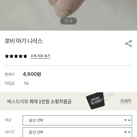
/
1
2
포비 아기 니삭스
4개 리뷰 보기
4,600원
판매가
적립금
1%
색상
사이즈