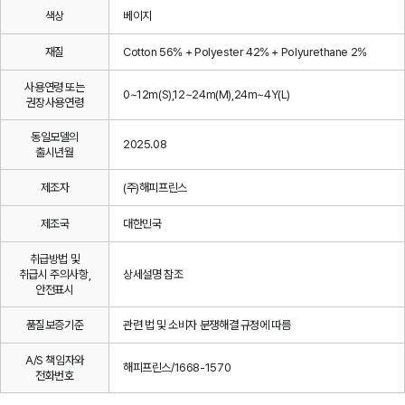
색상
베이지
재질
Cotton 56% + Polyester 42% + Polyurethane 2%
사용연령 또는
0~12m(S),12~24m(M),24m~4Y(L)
권장사용연령
동일모델의
2025.08
출시년월
제조자
(주)해피프린스
제조국
대한민국
취급방법 및
취급시 주의사항,
상세설명 참조
안전표시
품질보증기준
관련 법 및 소비자 분쟁해결 규정에 따름
A/S 책임자와
해피프린스/1668-1570
전화번호