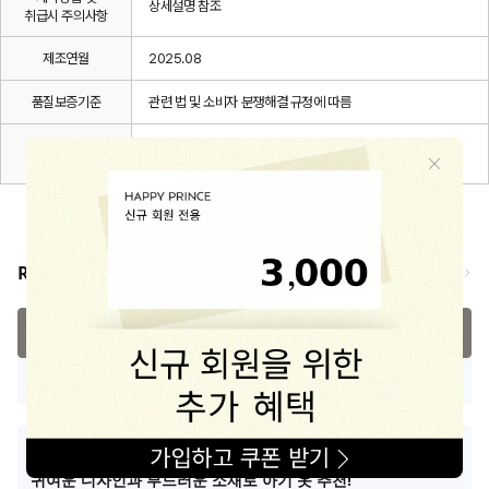
상세설명 참조
취급시 주의사항
제조연월
2025.08
품질보증기준
관련 법 및 소비자 분쟁해결 규정에 따름
A/S 책임자와
해피프린스/1668-1570
전화번호