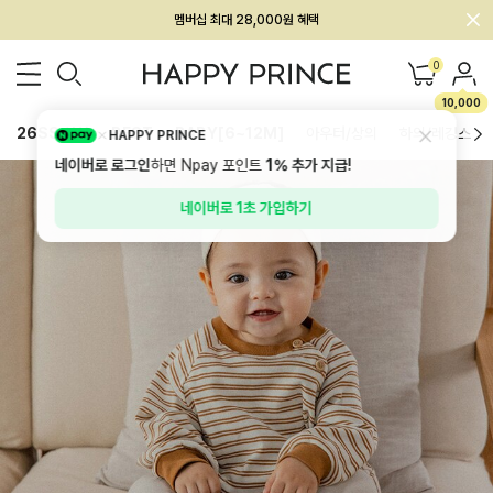
회원전용 아울렛, 가입하면 ~60% 할인!
멤버십 최대 28,000원 혜택
0
10,000
26SS 신상
BEST
BABY[6~12M]
아우터/상의
하의/레깅스
HAPPY PRINCE
네이버로 로그인
하면 Npay 포인트
1%
추가 지급!
네이버로 1초 가입하기