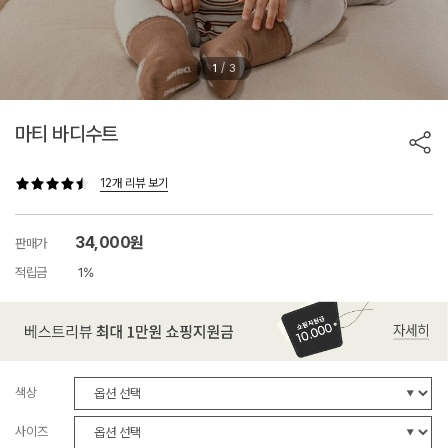
/
1
3
마티 바디수트
12개 리뷰 보기
34,000원
판매가
적립금
1%
색상
사이즈