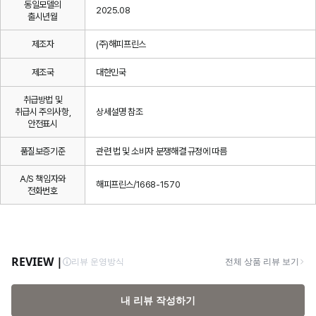
동일모델의
2025.08
출시년월
제조자
(주)해피프린스
제조국
대한민국
취급방법 및
취급시 주의사항,
상세설명 참조
안전표시
품질보증기준
관련 법 및 소비자 분쟁해결 규정에 따름
A/S 책임자와
해피프린스/1668-1570
전화번호