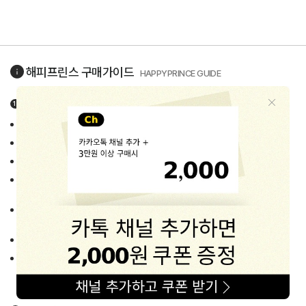
해피프린스
구매가이드
HAPPYPRINCE GUIDE
상품정보고시 상세정보
품목 : 유아동 악세사리/잡화류
제조사/제조국 : 상품별 상이 (각 상품 상세페이지 중반 info란에 고지)
제품의 소재/색상/사이즈 : 각 상품 상세페이지에 자세히 고지
세탁시 주의사항 : 상품 Label에 안내된 세탁법 준수요망
(별도의 세탁법이 필요한 경우 상세페이지에 자세히 안내하고 있습니다.)
주문 후 배송기간 : 평균 1~3일
(주말 · 공휴일 및 배송지연 상품의 경우 예외로 둠)
품질보증기간 :
제품수령 후 7일 이내 교환/반품 가능
A/S책임자 :
해피프린스 고객상담센터 (1668-1570)