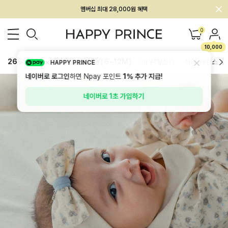
멤버십 최대 28,000원 혜택
0
10,000
26SS 신상
BEST
BABY[6~12M]
아우터/상의
하의/레깅스
HAPPY PRINCE
네이버로 로그인
하면 Npay 포인트
1%
추가 지급!
네이버로 1초 가입하기