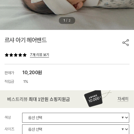
/
1
2
르샤 아기 헤어밴드
7개 리뷰 보기
10,200원
판매가
적립금
1%
색상
사이즈