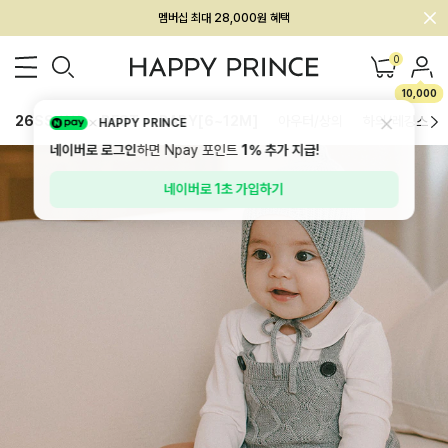
멤버십 최대 28,000원 혜택
0
10,000
26SS 신상
BEST
BABY[6~12M]
아우터/상의
하의/레깅스
HAPPY PRINCE
네이버로 로그인
하면 Npay 포인트
1%
추가 지급!
네이버로 1초 가입하기