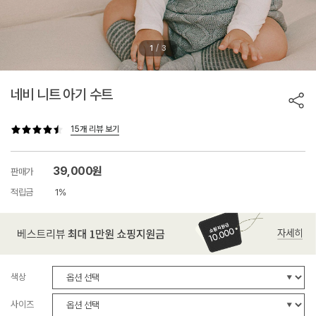
/
1
3
네비 니트 아기 수트
15개 리뷰 보기
39,000원
판매가
적립금
1%
색상
사이즈