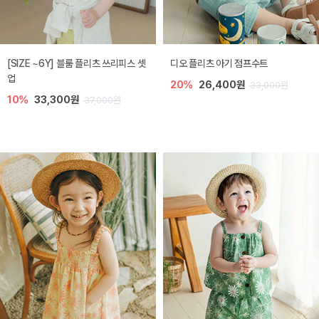
[SIZE ~6Y] 블룸 플리츠 쓰리피스 셋
디오 플리츠 아기 점프수트
업
20%
26,400원
33,000원
10%
33,300원
37,000원