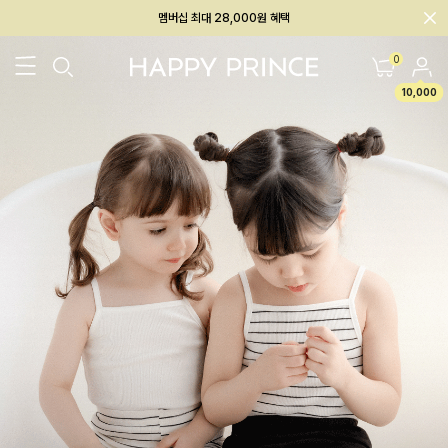
멤버십 최대 28,000원 혜택
회원전용 아울렛, 가입하면 ~60% 할인!
0
멤버십 최대 28,000원 혜택
10,000
26SS 신상
BEST
BABY[6~12M]
아우터/상의
하의/레깅스