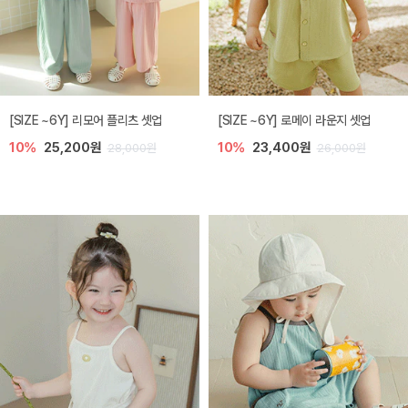
[SIZE ~6Y] 리모어 플리츠 셋업
[SIZE ~6Y] 로메이 라운지 셋업
10%
25,200원
10%
23,400원
28,000원
26,000원