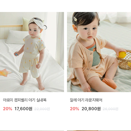
아로미 컴피벨리 아기 실내복
알레 아기 라운지웨어
20%
17,600원
20%
20,800원
22,000원
26,000원