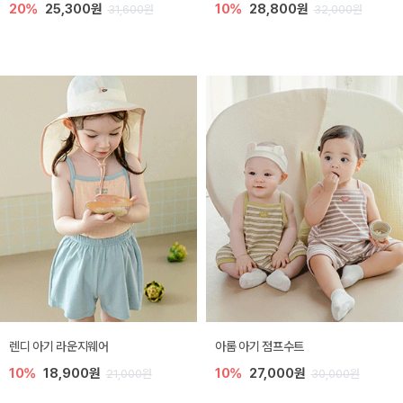
20%
25,300원
10%
28,800원
31,600원
32,000원
렌디 아기 라운지웨어
아롬 아기 점프수트
10%
18,900원
10%
27,000원
21,000원
30,000원