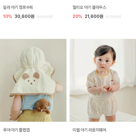
밀라 아기 점프수트
엘리오 아기 블라우스
10%
30,600원
20%
21,600원
34,000원
27,000원
루야 아기 플랩캡
미렐 아기 라운지웨어