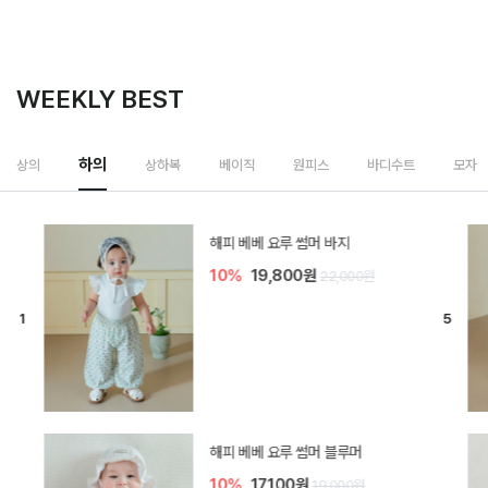
WEEKLY BEST
하의
상의
상하복
베이직
원피스
바디수트
모자
[SIZE ~6Y] 델린 린넨 바지
10%
21,600원
24,000원
듀이 아기 바지
10%
17,100원
19,000원