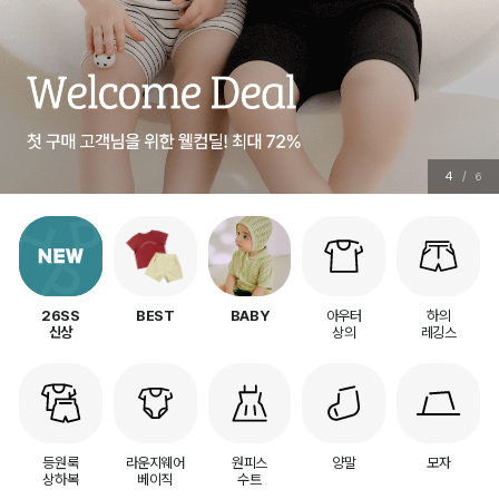
4
/
6
아우터
하의
26SS
BEST
BABY
상의
레깅스
신상
등원룩
라운지웨어
원피스
양말
모자
상하복
베이직
수트