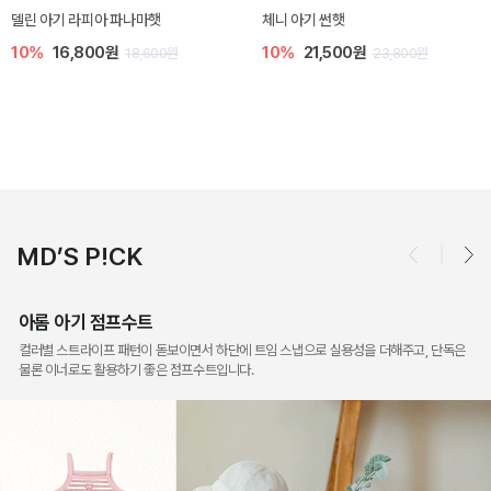
[SIZE ~6Y] 슈미 가디건
[SIZE ~6Y] 마인 니트 가디건
5%
17,100원
10%
26,100원
18,000원
29,000원
MD’S P!CK
아롬 아기 점프수트
컬러별 스트라이프 패턴이 돋보이면서 하단에 트임 스냅으로 실용성을 더해주고, 단독은
물론 이너로도 활용하기 좋은 점프수트입니다.