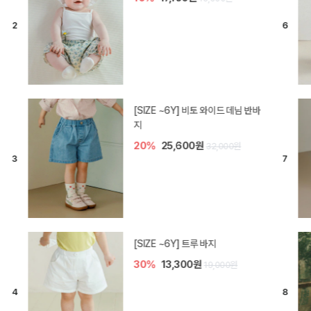
[SIZE ~6Y] 라핀 카프리 팬츠
30%
14,700원
21,000원
엘로디 니트 아기 바지
20%
16,000원
20,000원