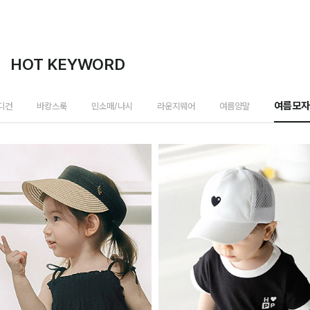
HOT KEYWORD
가디건
바캉스룩
민소매/나시
라운지웨어
여름양말
여