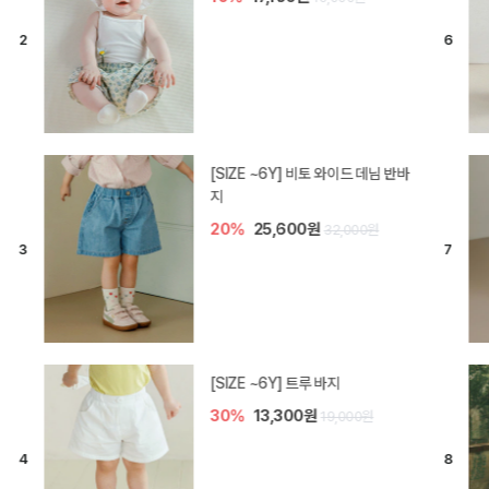
[SIZE ~6Y] 라핀 카프리 팬츠
30%
14,700원
21,000원
엘로디 니트 아기 바지
20%
16,000원
20,000원