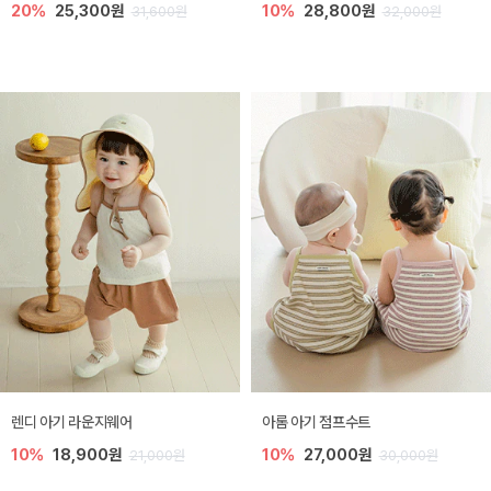
20%
25,300원
10%
28,800원
31,600원
32,000원
렌디 아기 라운지웨어
아롬 아기 점프수트
10%
18,900원
10%
27,000원
21,000원
30,000원