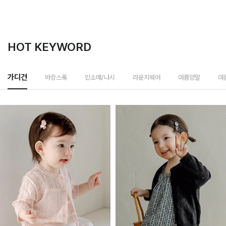
HOT KEYWORD
바캉스룩
가디건
민소매/나시
라운지웨어
여름양말
여