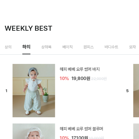
WEEKLY BEST
하의
상의
상하복
베이직
원피스
바디수트
모자
[SIZE ~6Y] 델린 린넨 바지
10%
21,600원
24,000원
듀이 아기 바지
10%
17,100원
19,000원