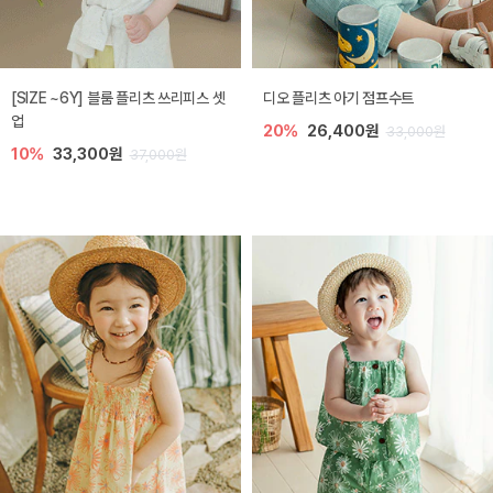
[SIZE ~6Y] 블룸 플리츠 쓰리피스 셋
디오 플리츠 아기 점프수트
업
20%
26,400원
33,000원
10%
33,300원
37,000원