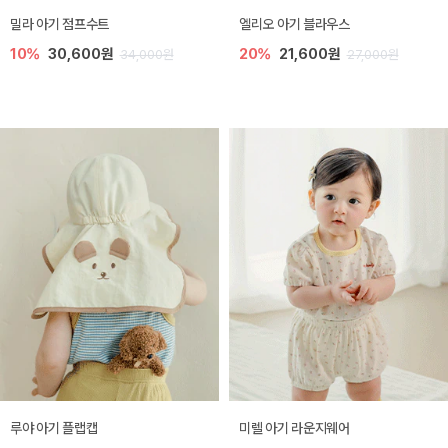
밀라 아기 점프수트
엘리오 아기 블라우스
10%
30,600원
20%
21,600원
34,000원
27,000원
루야 아기 플랩캡
미렐 아기 라운지웨어