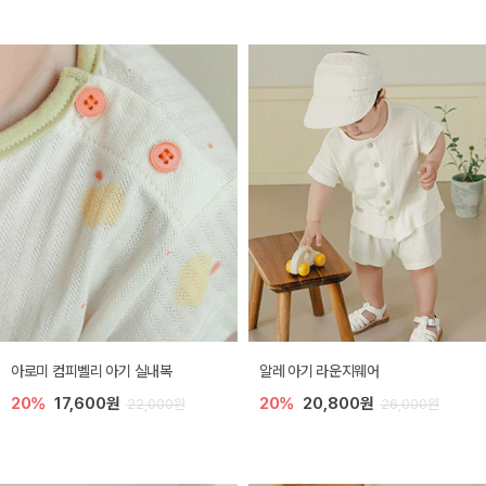
아로미 컴피벨리 아기 실내복
알레 아기 라운지웨어
20%
17,600원
20%
20,800원
22,000원
26,000원