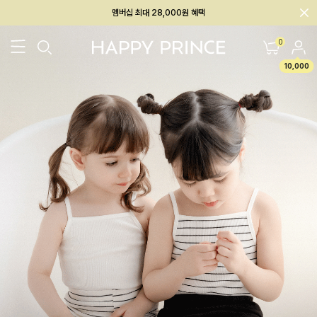
회원전용 아울렛, 가입하면 ~60% 할인!
멤버십 최대 28,000원 혜택
0
10,000
26SS 신상
BEST
BABY[6~12M]
아우터/상의
하의/레깅스