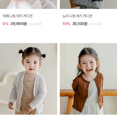
[SIZE ~6Y] 로메이 라운지 셋업
밀라 아기 원피스
10%
23,400원
20%
27,200원
26,000원
34,000원