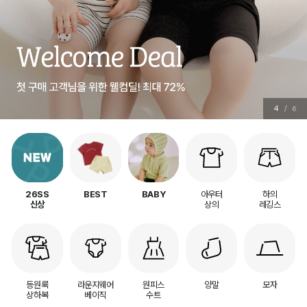
5
/
6
아우터
하의
26SS
BEST
BABY
상의
레깅스
신상
등원룩
라운지웨어
원피스
양말
모자
상하복
베이직
수트