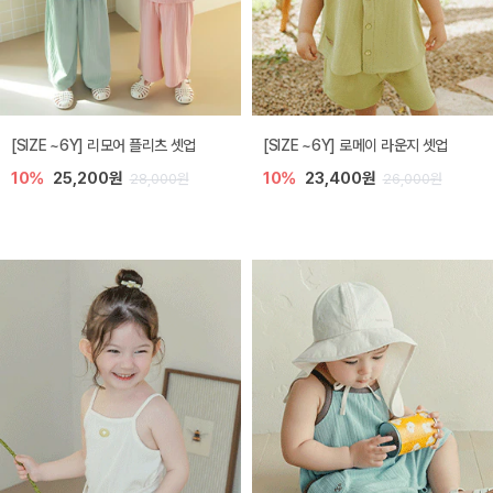
[SIZE ~6Y] 리모어 플리츠 셋업
[SIZE ~6Y] 로메이 라운지 셋업
10%
25,200원
10%
23,400원
28,000원
26,000원