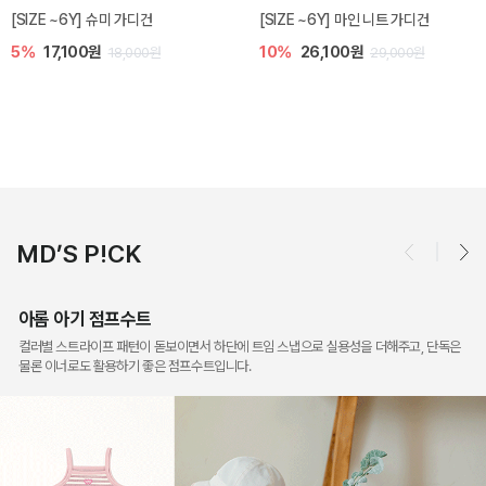
밀라 아기 점프수트
밀라 아기 셋업
10%
30,600원
20%
35,200원
34,000원
44,000원
MD’S P!CK
아롬 아기 점프수트
컬러별 스트라이프 패턴이 돋보이면서 하단에 트임 스냅으로 실용성을 더해주고, 단독은
물론 이너로도 활용하기 좋은 점프수트입니다.