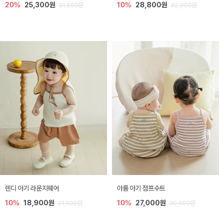
20%
25,300원
10%
28,800원
31,600원
32,000원
렌디 아기 라운지웨어
아롬 아기 점프수트
10%
18,900원
10%
27,000원
21,000원
30,000원