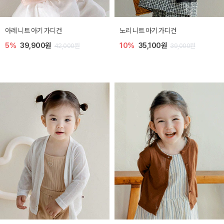
[SIZE ~6Y] 로메이 라운지 셋업
밀라 아기 원피스
10%
23,400원
20%
27,200원
26,000원
34,000원