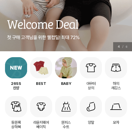
4
/
6
아우터
하의
26SS
BEST
BABY
상의
레깅스
신상
등원룩
라운지웨어
원피스
양말
모자
상하복
베이직
수트