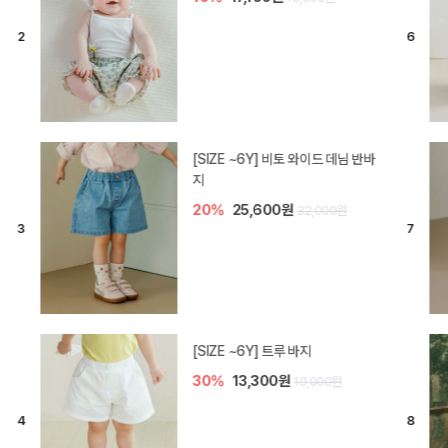
[SIZE ~6Y] 라핀 카프리 팬츠
30%
14,700원
21,000원
엘로디 니트 아기 바지
20%
16,000원
20,000원