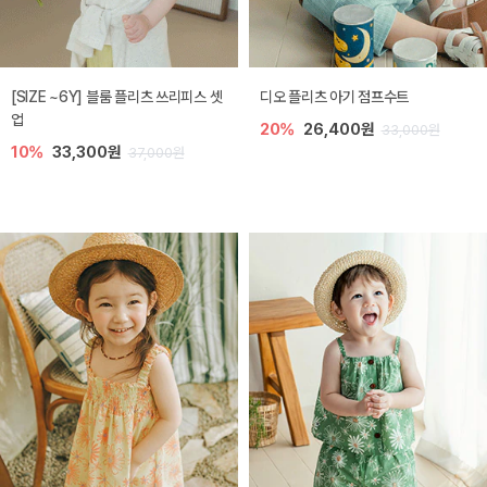
[SIZE ~6Y] 블룸 플리츠 쓰리피스 셋
디오 플리츠 아기 점프수트
업
20%
26,400원
33,000원
10%
33,300원
37,000원