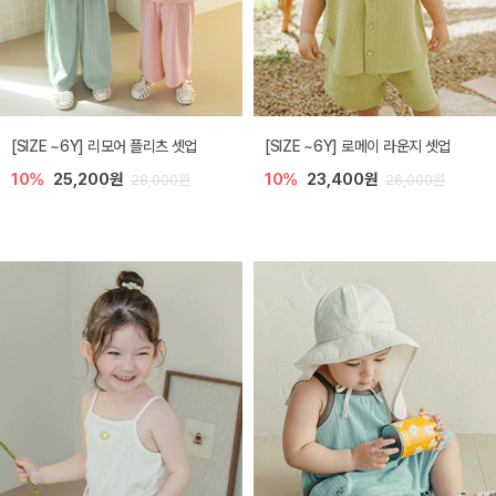
[SIZE ~6Y] 리모어 플리츠 셋업
[SIZE ~6Y] 로메이 라운지 셋업
10%
25,200원
10%
23,400원
28,000원
26,000원