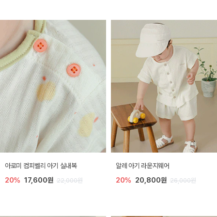
아로미 컴피벨리 아기 실내복
알레 아기 라운지웨어
20%
17,600원
20%
20,800원
22,000원
26,000원