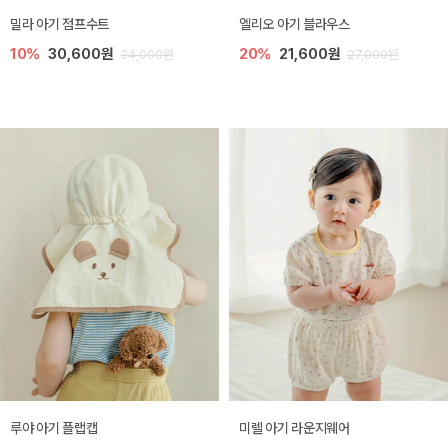
밀라 아기 점프수트
엘리오 아기 블라우스
10%
30,600원
20%
21,600원
34,000원
27,000원
루야 아기 플랩캡
미렐 아기 라운지웨어