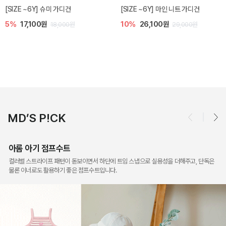
밀라 아기 점프수트
밀라 아기 셋업
10%
30,600원
20%
35,200원
34,000원
44,000원
MD’S P!CK
아롬 아기 점프수트
컬러별 스트라이프 패턴이 돋보이면서 하단에 트임 스냅으로 실용성을 더해주고, 단독은
물론 이너로도 활용하기 좋은 점프수트입니다.