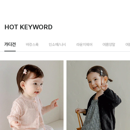
HOT KEYWORD
바캉스룩
가디건
민소매/나시
라운지웨어
여름양말
여