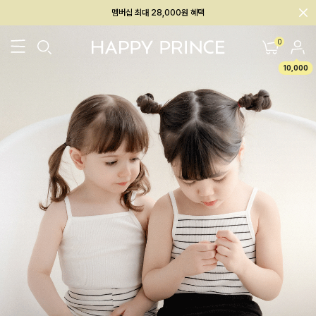
회원전용 아울렛, 가입하면 ~60% 할인!
멤버십 최대 28,000원 혜택
0
10,000
26SS 신상
BEST
BABY[6~12M]
아우터/상의
하의/레깅스