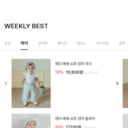
WEEKLY BEST
하의
상의
상하복
베이직
원피스
바디수트
모자
[SIZE ~6Y] 델린 린넨 바지
10%
21,600원
24,000원
듀이 아기 바지
10%
17,100원
19,000원