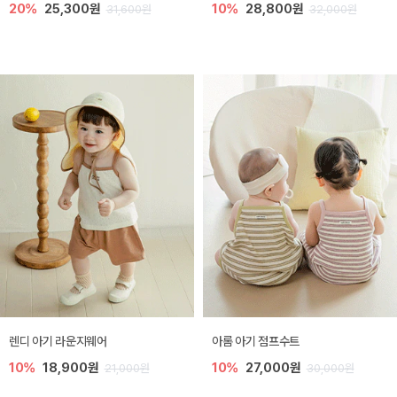
20%
25,300원
10%
28,800원
31,600원
32,000원
렌디 아기 라운지웨어
아롬 아기 점프수트
10%
18,900원
10%
27,000원
21,000원
30,000원