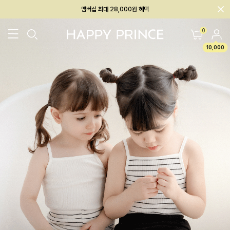
회원전용 아울렛, 가입하면 ~60% 할인!
멤버십 최대 28,000원 혜택
0
10,000
26SS 신상
BEST
BABY[6~12M]
아우터/상의
하의/레깅스