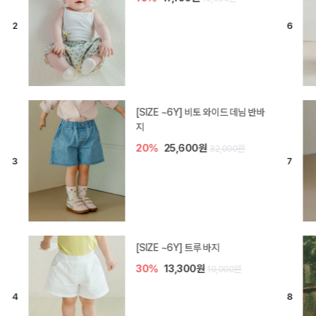
[SIZE ~6Y] 라핀 카프리 팬츠
30%
14,700원
21,000원
엘로디 니트 아기 바지
20%
16,000원
20,000원