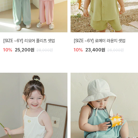
[SIZE ~6Y] 리모어 플리츠 셋업
[SIZE ~6Y] 로메이 라운지 셋업
10%
25,200원
10%
23,400원
28,000원
26,000원