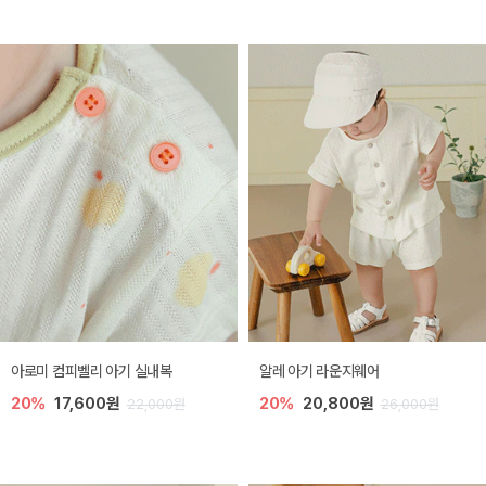
아로미 컴피벨리 아기 실내복
알레 아기 라운지웨어
20%
17,600원
20%
20,800원
22,000원
26,000원