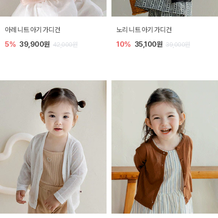
[SIZE ~6Y] 로메이 라운지 셋업
밀라 아기 원피스
10%
23,400원
20%
27,200원
26,000원
34,000원