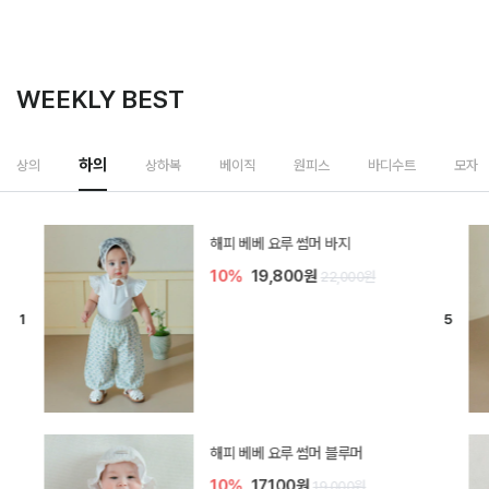
WEEKLY BEST
하의
상의
상하복
베이직
원피스
바디수트
모자
[SIZE ~6Y] 델린 린넨 바지
10%
21,600원
24,000원
듀이 아기 바지
10%
17,100원
19,000원