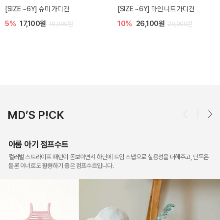
밀라 아기 점프수트
밀라 아기 셋업
10%
30,600원
20%
35,200원
34,000원
44,000원
MD’S P!CK
아롬 아기 점프수트
컬러별 스트라이프 패턴이 돋보이면서 하단에 트임 스냅으로 실용성을 더해주고, 단독은
물론 이너로도 활용하기 좋은 점프수트입니다.