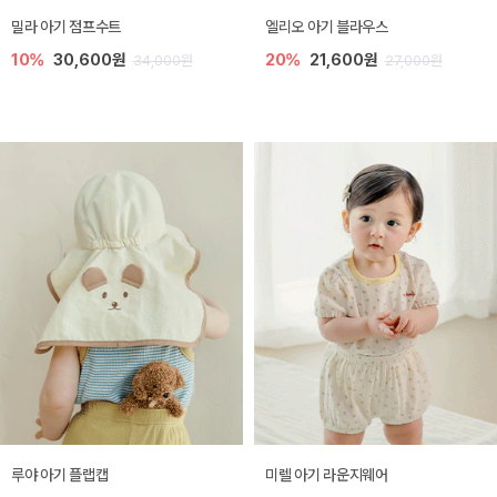
밀라 아기 점프수트
엘리오 아기 블라우스
10%
30,600원
20%
21,600원
34,000원
27,000원
루야 아기 플랩캡
미렐 아기 라운지웨어