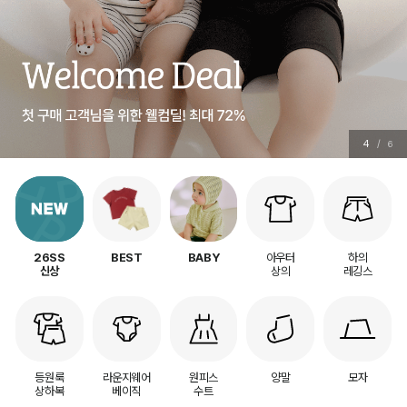
4
/
6
아우터
하의
26SS
BEST
BABY
상의
레깅스
신상
등원룩
라운지웨어
원피스
양말
모자
상하복
베이직
수트