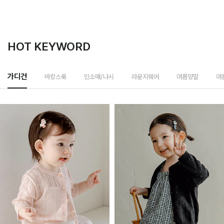
HOT KEYWORD
바캉스룩
가디건
민소매/나시
라운지웨어
여름양말
여