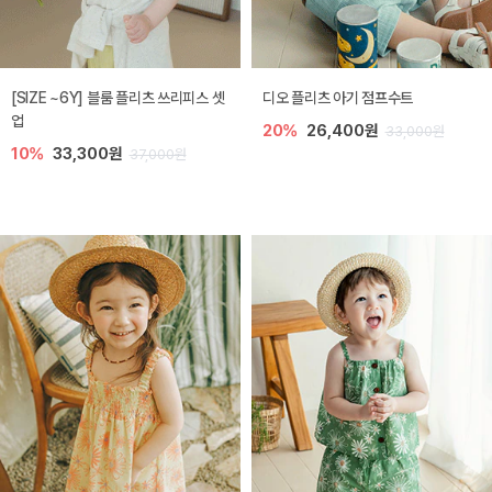
[SIZE ~6Y] 블룸 플리츠 쓰리피스 셋
디오 플리츠 아기 점프수트
업
20%
26,400원
33,000원
10%
33,300원
37,000원