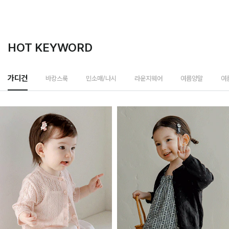
HOT KEYWORD
바캉스룩
가디건
민소매/나시
라운지웨어
여름양말
여