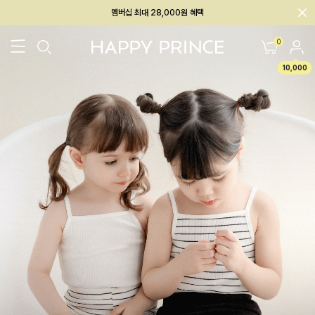
회원전용 아울렛, 가입하면 ~60% 할인!
멤버십 최대 28,000원 혜택
0
10,000
26SS 신상
BEST
BABY[6~12M]
아우터/상의
하의/레깅스