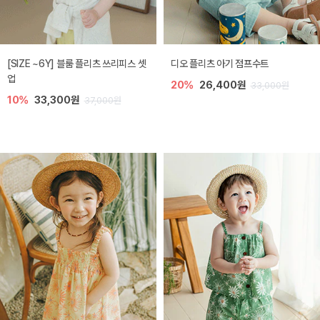
[SIZE ~6Y] 블룸 플리츠 쓰리피스 셋
디오 플리츠 아기 점프수트
업
20%
26,400원
33,000원
10%
33,300원
37,000원