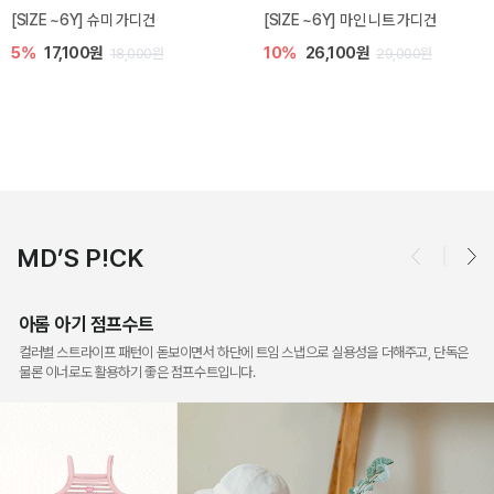
밀라 아기 점프수트
밀라 아기 셋업
10%
30,600원
20%
35,200원
34,000원
44,000원
MD’S P!CK
아롬 아기 점프수트
컬러별 스트라이프 패턴이 돋보이면서 하단에 트임 스냅으로 실용성을 더해주고, 단독은
물론 이너로도 활용하기 좋은 점프수트입니다.