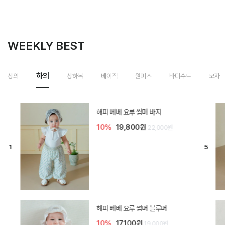
WEEKLY BEST
하의
상의
상하복
베이직
원피스
바디수트
모자
[SIZE ~6Y] 델린 린넨 바지
10%
21,600원
24,000원
듀이 아기 바지
10%
17,100원
19,000원