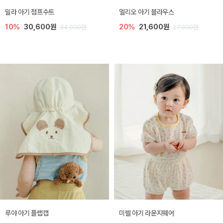
밀라 아기 점프수트
엘리오 아기 블라우스
10%
30,600원
20%
21,600원
34,000원
27,000원
루야 아기 플랩캡
미렐 아기 라운지웨어