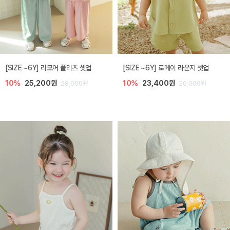
[SIZE ~6Y] 리모어 플리츠 셋업
[SIZE ~6Y] 로메이 라운지 셋업
10%
25,200원
10%
23,400원
28,000원
26,000원