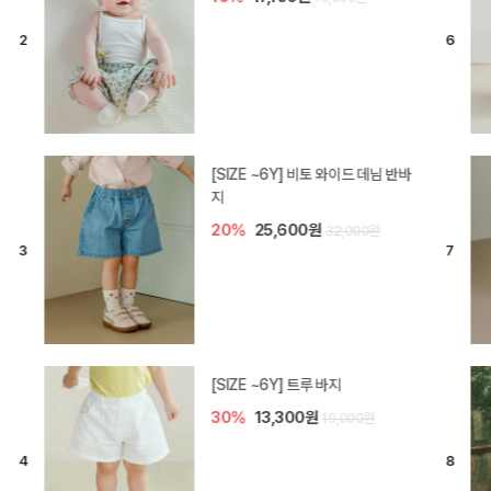
[SIZE ~6Y] 라핀 카프리 팬츠
30%
14,700원
21,000원
엘로디 니트 아기 바지
20%
16,000원
20,000원