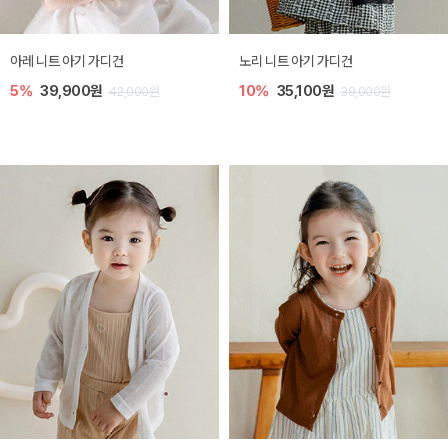
[SIZE ~6Y] 로메이 라운지 셋업
밀라 아기 원피스
10%
23,400원
20%
27,200원
26,000원
34,000원