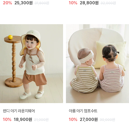
20%
25,300원
10%
28,800원
31,600원
32,000원
렌디 아기 라운지웨어
아롬 아기 점프수트
10%
18,900원
10%
27,000원
21,000원
30,000원