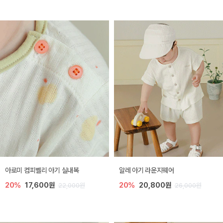
아로미 컴피벨리 아기 실내복
알레 아기 라운지웨어
20%
17,600원
20%
20,800원
22,000원
26,000원