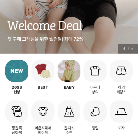
5
/
6
아우터
하의
26SS
BEST
BABY
상의
레깅스
신상
등원룩
라운지웨어
원피스
양말
모자
상하복
베이직
수트