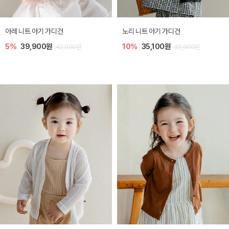
[SIZE ~6Y] 로메이 라운지 셋업
밀라 아기 원피스
10%
23,400원
20%
27,200원
26,000원
34,000원