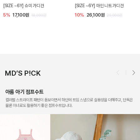
밀라 아기 점프수트
밀라 아기 셋업
10%
30,600원
20%
35,200원
34,000원
44,000원
MD’S P!CK
아롬 아기 점프수트
컬러별 스트라이프 패턴이 돋보이면서 하단에 트임 스냅으로 실용성을 더해주고, 단독은
물론 이너로도 활용하기 좋은 점프수트입니다.