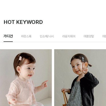
HOT KEYWORD
바캉스룩
가디건
민소매/나시
라운지웨어
여름양말
여