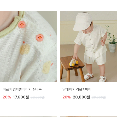
아로미 컴피벨리 아기 실내복
알레 아기 라운지웨어
20%
17,600원
20%
20,800원
22,000원
26,000원