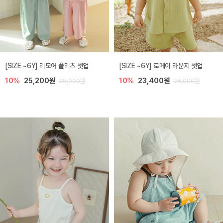
[SIZE ~6Y] 리모어 플리츠 셋업
[SIZE ~6Y] 로메이 라운지 셋업
10%
25,200원
10%
23,400원
28,000원
26,000원