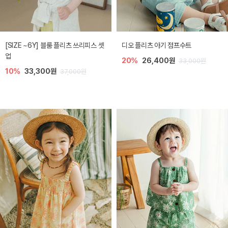
[SIZE ~6Y] 블룸 플리츠 쓰리피스 셋
디오 플리츠 아기 점프수트
업
20%
26,400원
33,000원
10%
33,300원
37,000원