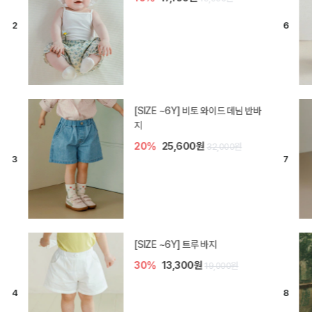
[SIZE ~6Y] 라핀 카프리 팬츠
30%
14,700원
21,000원
엘로디 니트 아기 바지
20%
16,000원
20,000원