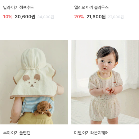
밀라 아기 점프수트
엘리오 아기 블라우스
10%
30,600원
20%
21,600원
34,000원
27,000원
루야 아기 플랩캡
미렐 아기 라운지웨어