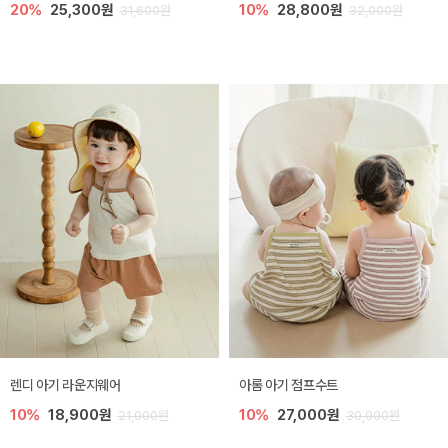
20%
25,300원
10%
28,800원
31,600원
32,000원
렌디 아기 라운지웨어
아롬 아기 점프수트
10%
18,900원
10%
27,000원
21,000원
30,000원