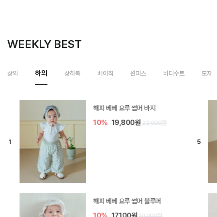
WEEKLY BEST
하의
상의
상하복
베이직
원피스
바디수트
모자
[SIZE ~6Y] 델린 린넨 바지
10%
21,600원
24,000원
듀이 아기 바지
10%
17,100원
19,000원