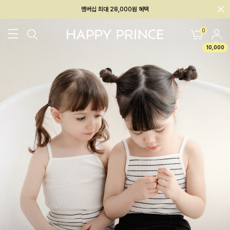
회원전용 아울렛, 가입하면 ~60% 할인!
멤버십 최대 28,000원 혜택
0
10,000
26SS 신상
BEST
BABY[6~12M]
아우터/상의
하의/레깅스