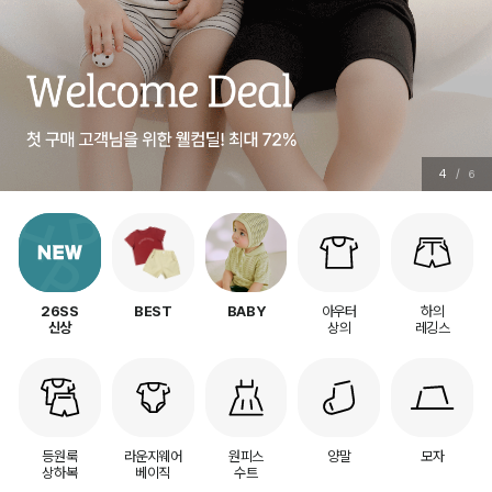
5
/
6
아우터
하의
26SS
BEST
BABY
상의
레깅스
신상
등원룩
라운지웨어
원피스
양말
모자
상하복
베이직
수트