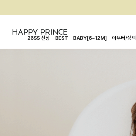
26SS 신상
BEST
BABY[6~12M]
아우터/상의