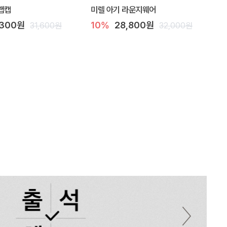
랩캡
미렐 아기 라운지웨어
,300원
10%
28,800원
31,600원
32,000원