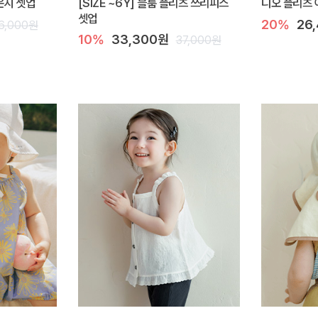
라운지 셋업
[SIZE ~6Y] 블룸 플리츠 쓰리피스
디오 플리츠 
셋업
20%
26
6,000원
10%
33,300원
37,000원