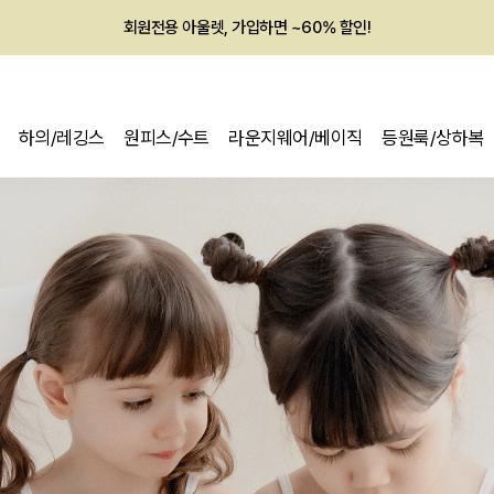
회원전용 아울렛, 가입하면 ~60% 할인!
멤버십 최대 28,000원 혜택
하의/레깅스
원피스/수트
라운지웨어/베이직
등원룩/상하복