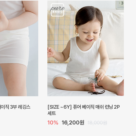
 베이직 3부 레깅스
[SIZE ~6Y] 퓨어 베이직 매쉬 런닝 2P
세트
10%
16,200원
18,000원