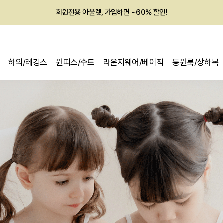
회원전용 아울렛, 가입하면 ~60% 할인!
멤버십 최대 28,000원 혜택
하의/레깅스
원피스/수트
라운지웨어/베이직
등원룩/상하복