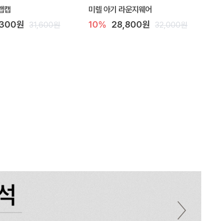
랩캡
미렐 아기 라운지웨어
,300원
10%
28,800원
31,600원
32,000원