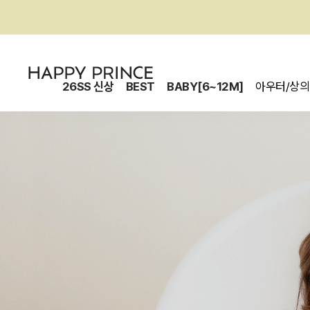
26SS 신상
BEST
BABY[6~12M]
아우터/상의