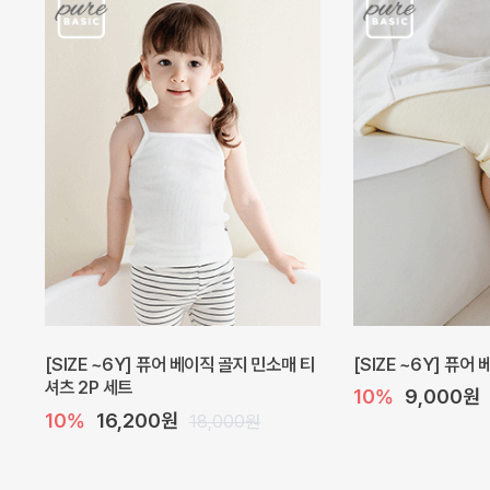
캐더린 뷔스티에 미니 아기 원피스
[SIZE ~6Y] 베르
10%
24,300원
10%
28,800원
27,000원