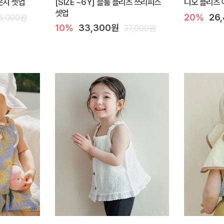
라운지 셋업
[SIZE ~6Y] 블룸 플리츠 쓰리피스
디오 플리츠 
셋업
20%
26
6,000원
10%
33,300원
37,000원