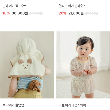
밀라 아기 점프수트
엘리오 아기 블라우스
10%
30,600원
20%
21,600원
34,000원
27,000원
루야 아기 플랩캡
미렐 아기 라운지웨어