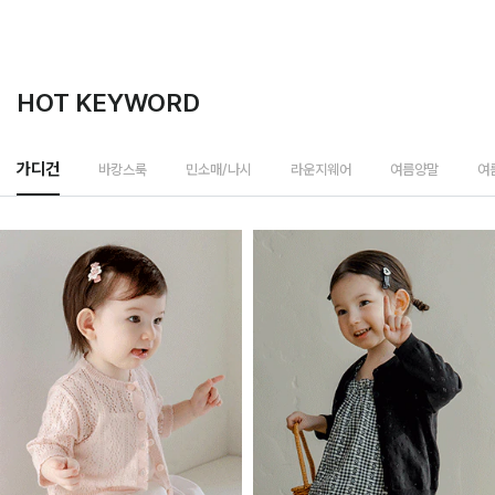
HOT KEYWORD
바캉스룩
가디건
민소매/나시
라운지웨어
여름양말
여