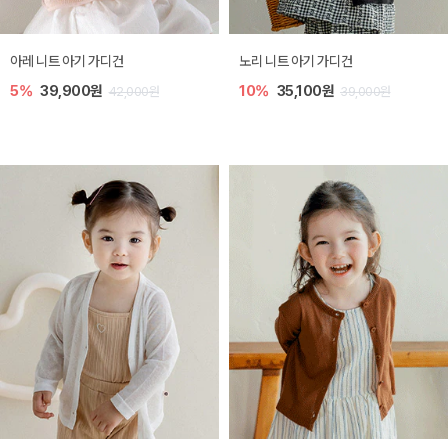
[SIZE ~6Y] 로메이 라운지 셋업
밀라 아기 원피스
10%
23,400원
20%
27,200원
26,000원
34,000원