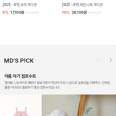
밀라 아기 점프수트
밀라 아기 셋업
10%
30,600원
20%
35,200원
34,000원
44,000원
MD’S P!CK
아롬 아기 점프수트
컬러별 스트라이프 패턴이 돋보이면서 하단에 트임 스냅으로 실용성을 더해주고, 단독은
물론 이너로도 활용하기 좋은 점프수트입니다.