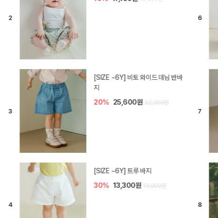
[SIZE ~6Y] 라핀 카프리 팬츠
30%
14,700원
21,000원
엘로디 니트 아기 바지
20%
16,000원
20,000원