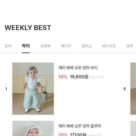
WEEKLY BEST
하의
상의
상하복
베이직
원피스
바디수트
모자
[SIZE ~6Y] 델린 린넨 바지
10%
21,600원
24,000원
듀이 아기 바지
10%
17,100원
19,000원