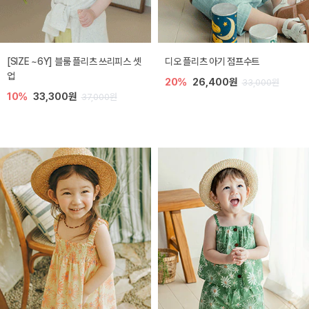
[SIZE ~6Y] 블룸 플리츠 쓰리피스 셋
디오 플리츠 아기 점프수트
업
20%
26,400원
33,000원
10%
33,300원
37,000원