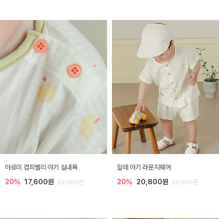
아로미 컴피벨리 아기 실내복
알레 아기 라운지웨어
20%
17,600원
20%
20,800원
22,000원
26,000원