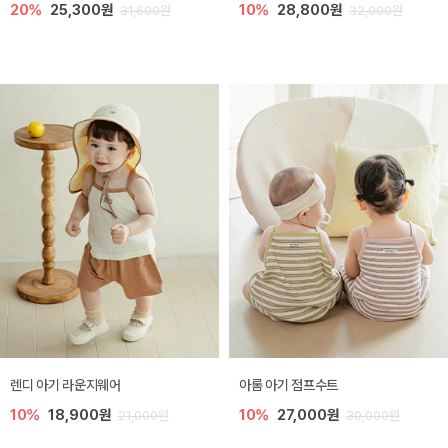
20%
25,300원
10%
28,800원
31,600원
32,000원
렌디 아기 라운지웨어
아롬 아기 점프수트
10%
18,900원
10%
27,000원
21,000원
30,000원