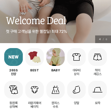
5
/
6
아우터
하의
26SS
BEST
BABY
상의
레깅스
신상
등원룩
라운지웨어
원피스
양말
모자
상하복
베이직
수트