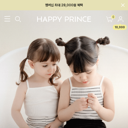
회원전용 아울렛, 가입하면 ~60% 할인!
멤버십 최대 28,000원 혜택
0
10,000
26SS 신상
BEST
BABY[6~12M]
아우터/상의
하의/레깅스