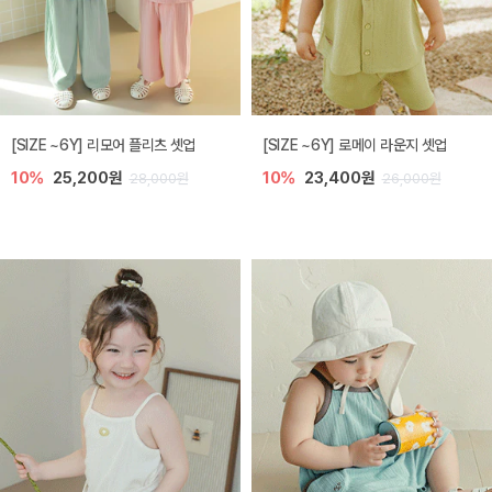
[SIZE ~6Y] 리모어 플리츠 셋업
[SIZE ~6Y] 로메이 라운지 셋업
10%
25,200원
10%
23,400원
28,000원
26,000원