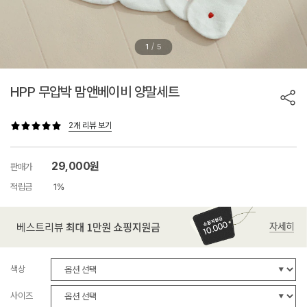
/
1
5
HPP 무압박 맘앤베이비 양말세트
2개 리뷰 보기
29,000원
판매가
적립금
1%
색상
사이즈