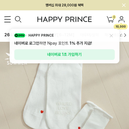
멤버십 최대 28,000원 혜택
0
10,000
26SS 신상
BEST
BABY[6~12M]
아우터/상의
하의/레깅스
HAPPY PRINCE
네이버로 로그인
하면 Npay 포인트
1%
추가 지급!
네이버로 1초 가입하기