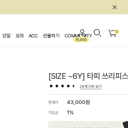
0
양말
모자
ACC
선물하기
COMMUNITY
10,000
[SIZE ~6Y] 타피 쓰리피
28개 리뷰 보기
43,000원
판매가
1%
적립금