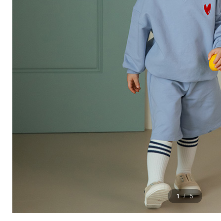
1
5
/