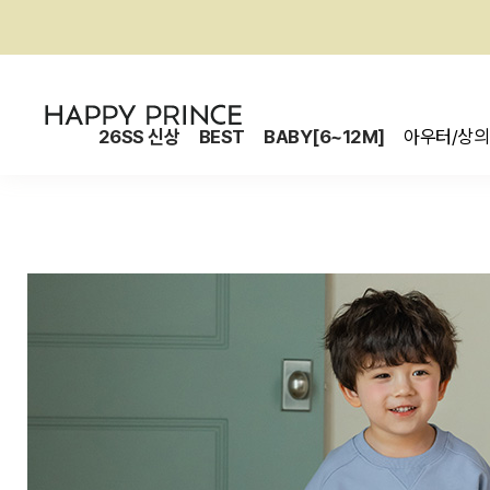
26SS 신상
BEST
BABY[6~12M]
아우터/상의