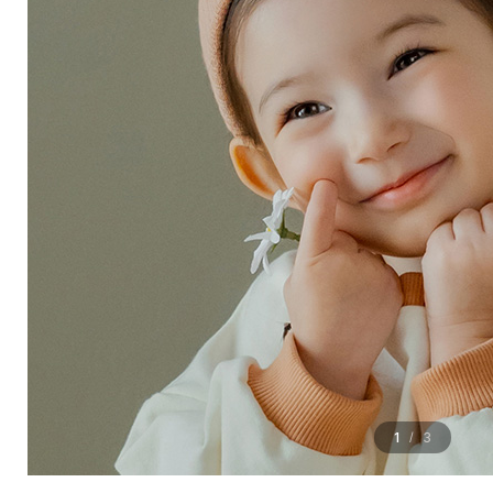
1
3
/