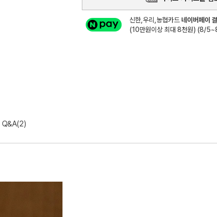
신한,우리,농협카드
네이버페이 결
(10만원이상 최대 8천원) (8/5~8
Q&A(2)