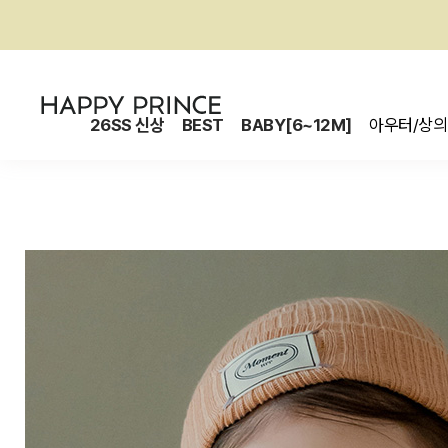
26SS 신상
BEST
BABY[6~12M]
아우터/상의