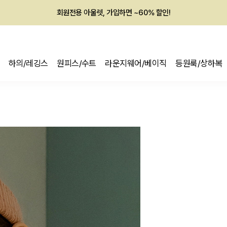
멤버십 최대 28,000원 혜택
하의/레깅스
원피스/수트
라운지웨어/베이직
등원룩/상하복